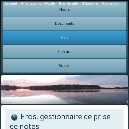
Accueil
Affichage non Mobile
Plan du site
S'inscrire
Connexion
Home
Documents
Eros
Contact
Search
Eros, gestionnaire de prise
de notes