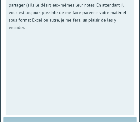
partager (s'ils le désir) eux-mêmes leur notes. En attendant, il
vous est toujours possible de me faire parvenir votre matériel
sous format Excel ou autre, je me ferai un plaisir de les y
encoder.
Plan du site
|
Vue imprimable
| © 2008 - 2026