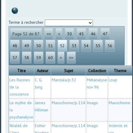
Terme à rechercher
Page 52 de 87
<<
<
30
45
46
47
48
49
50
51
52
53
54
55
56
57
58
59
60
>
>>
Titre
Auteur
Sujet
Collection
Theme
Les Racines
C. G.
Mandala/p.32
Métanalyse
Loup
de la
Jung
nov 96
conscience
Le mythe de
James
Masochisme/p.114
Imago
Masochisme
la
Hillman
psychanalyse
Réalité de
Esther
Masochisme/p.114
Imago
Instincts et
l'âme
Harding
vie