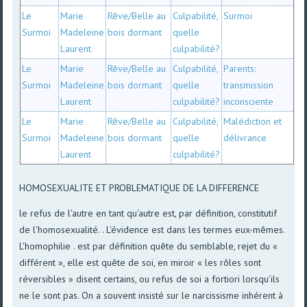
Le
Marie
Rêve/Belle au
Culpabilité,
Surmoi
Surmoi
Madeleine
bois dormant
quelle
Laurent
culpabilité?
Le
Marie
Rêve/Belle au
Culpabilité,
Parents:
Surmoi
Madeleine
bois dormant
quelle
transmission
Laurent
culpabilité?
inconsciente
Le
Marie
Rêve/Belle au
Culpabilité,
Malédiction et
Surmoi
Madeleine
bois dormant
quelle
délivrance
Laurent
culpabilité?
HOMOSEXUALITE ET PROBLEMATIQUE DE LA DIFFERENCE
le refus de l'autre en tant qu'autre est, par définition, constitutif
de l'homosexualité. . L'évidence est dans les termes eux-mêmes.
L'homophilie . est par définition quête du semblable, rejet du «
différent », elle est quête de soi, en miroir « les rôles sont
réversibles » disent certains, ou refus de soi a fortiori lorsqu'ils
ne le sont pas. On a souvent insisté sur le narcissisme inhérent à