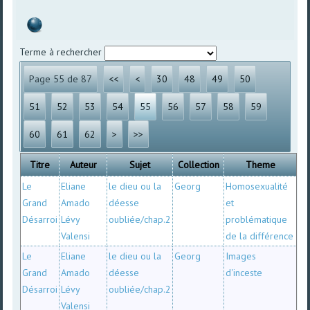
Terme à rechercher
Page 55 de 87
<<
<
30
48
49
50
51
52
53
54
55
56
57
58
59
60
61
62
>
>>
Titre
Auteur
Sujet
Collection
Theme
Le
Eliane
le dieu ou la
Georg
Homosexualité
Grand
Amado
déesse
et
Désarroi
Lévy
oubliée/chap.2
problématique
Valensi
de la différence
Le
Eliane
le dieu ou la
Georg
Images
Grand
Amado
déesse
d'inceste
Désarroi
Lévy
oubliée/chap.2
Valensi