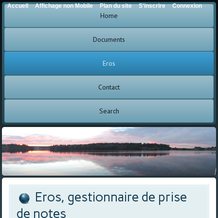
Accueil
Affichage non Mobile
Plan du site
S'inscrire
Connexion
Home
Documents
Eros
Contact
Search
Eros, gestionnaire de prise
de notes