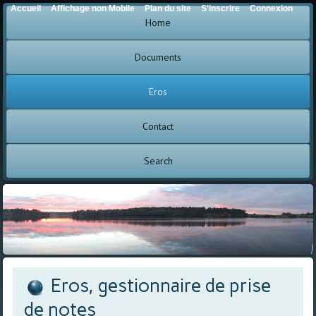
Accueil
Affichage non Mobile
Plan du site
S'inscrire
Connexion
Home
Documents
Eros
Contact
Search
Eros, gestionnaire de prise
de notes