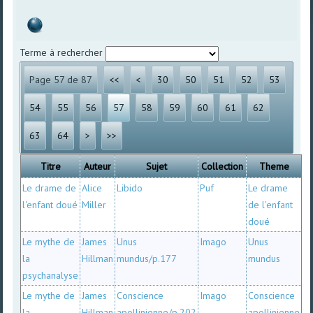
Terme à rechercher
Page 57 de 87
<<
<
30
50
51
52
53
54
55
56
57
58
59
60
61
62
63
64
>
>>
Titre
Auteur
Sujet
Collection
Theme
Le drame de
Alice
Libido
Puf
Le drame
l'enfant doué
Miller
de l'enfant
doué
Le mythe de
James
Unus
Imago
Unus
la
Hillman
mundus/p.177
mundus
psychanalyse
Le mythe de
James
Conscience
Imago
Conscience
la
Hillman
apollinienne/p.202
apollinienne