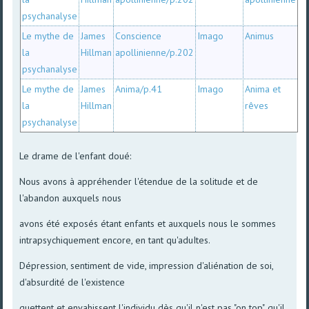
psychanalyse
Le mythe de
James
Conscience
Imago
Animus
la
Hillman
apollinienne/p.202
psychanalyse
Le mythe de
James
Anima/p.41
Imago
Anima et
la
Hillman
rêves
psychanalyse
Le drame de l'enfant doué:
Nous avons à appréhender l'étendue de la solitude et de
l'abandon auxquels nous
avons été exposés étant enfants et auxquels nous le sommes
intrapsychiquement encore, en tant qu'aduItes.
Dépression, sentiment de vide, impression d'aliénation de soi,
d'absurdité de l'existence
guettent et envahissent l'individu dès qu'il n'est pas "on top", qu'il