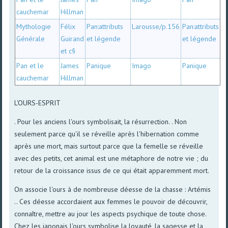
cauchemar
Hillman
Mythologie
Félix
Pan:attributs
Larousse/p.156
Pan:attributs
Générale
Guirand
et légende
et légende
et c§
Pan et le
James
Panique
Imago
Panique
cauchemar
Hillman
L'OURS-ESPRIT
. Pour les anciens l'ours symbolisait, la résurrection. . Non
seulement parce qu'il se réveille après l'hibernation comme
après une mort, mais surtout parce que la femelle se réveille
avec des petits, cet animal est une métaphore de notre vie ; du
retour de la croissance issus de ce qui était apparemment mort.
On associe l'ours à de nombreuse déesse de la chasse : Artémis
.. Ces déesse accordaient aux femmes le pouvoir de découvrir,
connaître, mettre au jour les aspects psychique de toute chose.
Chez les japonais l'ours symbolise la loyauté, la sagesse et la