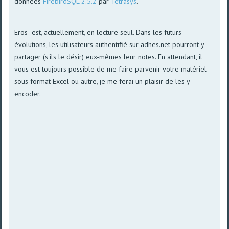
données
FirebirdSQL 2.5.2
par
Tetrasys
.
Eros est, actuellement, en lecture seul. Dans les futurs
évolutions, les utilisateurs authentifié sur adhes.net pourront y
partager (s'ils le désir) eux-mêmes leur notes. En attendant, il
vous est toujours possible de me faire parvenir votre matériel
sous format Excel ou autre, je me ferai un plaisir de les y
encoder.