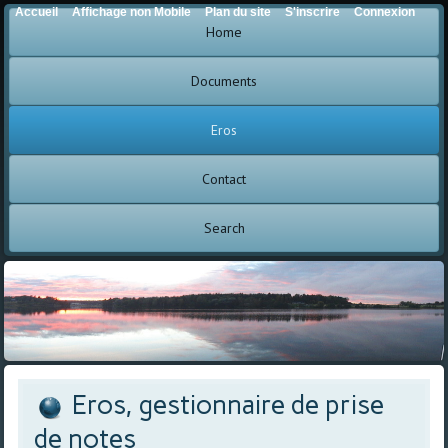
Accueil
Affichage non Mobile
Plan du site
S'inscrire
Connexion
Home
Documents
Eros
Contact
Search
Eros, gestionnaire de prise
de notes