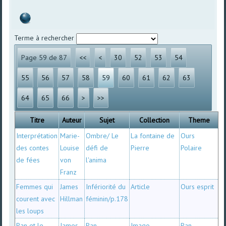
Terme à rechercher
Page 59 de 87
<<
<
30
52
53
54
55
56
57
58
59
60
61
62
63
64
65
66
>
>>
Titre
Auteur
Sujet
Collection
Theme
Interprétation
Marie-
Ombre/ Le
La fontaine de
Ours
des contes
Louise
défi de
Pierre
Polaire
de fées
von
l'anima
Franz
Femmes qui
James
Infériorité du
Article
Ours esprit
courent avec
Hillman
féminin/p.178
les loups
Pan et le
James
Pan
Imago
Pan