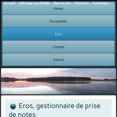
Accueil
Affichage non Mobile
Plan du site
S'inscrire
Connexion
Home
Documents
Eros
Contact
Search
Eros, gestionnaire de prise
de notes