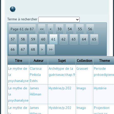
Terme à rechercher
Page 61 de 87
<<
<
30
54
55
56
57
58
59
60
61
62
63
64
65
66
67
68
>
>>
Titre
Auteur
Sujet
Collection
Theme
Le mythe de
Clarissa
Archétype de la
Grasset
Periode
la
Pinkola
guériseue/chap.9
préoedipien
psychanalyse
Estés
Le mythe de
James
Hystérie/p.202
Imago
Hystérie
la
Hillman
psychanalyse
Le mythe de
James
Hystérie/p.202
Imago
Projection:
la
Hillman
qu'est ce