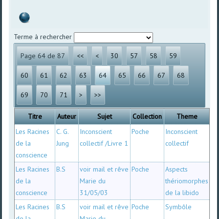
Terme à rechercher
Page 64 de 87
<<
<
30
57
58
59
60
61
62
63
64
65
66
67
68
69
70
71
>
>>
Titre
Auteur
Sujet
Collection
Theme
Les Racines
C. G.
Inconscient
Poche
Inconscient
de la
Jung
collectif /Livre 1
collectif
conscience
Les Racines
B.S
voir mail et rêve
Poche
Aspects
de la
Marie du
thériomorphes
conscience
31/05/03
de la libido
Les Racines
B.S
voir mail et rêve
Poche
Symbôle
de la
Marie du