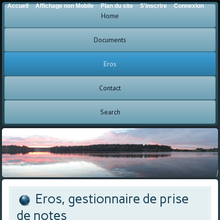
Accueil
Affichage non Mobile
Plan du site
S'inscrire
Connexion
Home
Documents
Eros
Contact
Search
Eros, gestionnaire de prise
de notes