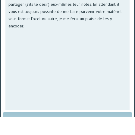
partager (s'ils le désir) eux-mêmes leur notes. En attendant, il
vous est toujours possible de me faire parvenir votre matériel
sous format Excel ou autre, je me ferai un plaisir de les y
encoder.
Plan du site
|
Vue imprimable
| © 2008 - 2026