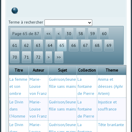
Terme à rechercher
Page 65 de 87
<<
<
30
58
59
60
61
62
63
64
65
66
67
68
69
70
71
72
>
>>
Titre
Auteur
Sujet
Collection
Theme
La femme
Marie-
Guérison/Jeune
La
Anima et
et son
Louise
fille sans mains
fontaine
déesses (Aphr
ombre
von Franz
de Pierre
Artem)
Le Divin
Marie-
Guérison/Jeune
La
Injustice et
dans
Louise
fille sans mains
fontaine
souffrance
l'Homme
von Franz
de Pierre
Le Divin
Marie-
Guérison/Jeune
La
Tête branlante
dans
Louise
fille sans mains
fontaine