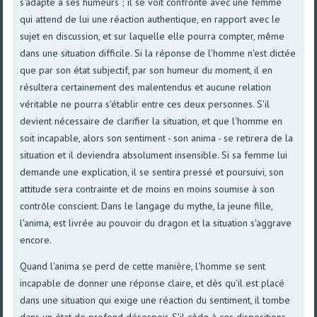
s'adapte à ses humeurs ; il se voit confronté avec une femme
qui attend de lui une réaction authentique, en rapport avec le
sujet en discussion, et sur laquelle elle pourra compter, même
dans une situation difficile. Si la réponse de l'homme n'est dictée
que par son état subjectif, par son humeur du moment, il en
résultera certainement des malentendus et aucune relation
véritable ne pourra s'établir entre ces deux personnes. S'il
devient nécessaire de clarifier la situation, et que l'homme en
soit incapable, alors son sentiment - son anima - se retirera de la
situation et il deviendra absolument insensible. Si sa femme lui
demande une explication, il se sentira pressé et poursuivi, son
attitude sera contrainte et de moins en moins soumise à son
contrôle conscient. Dans le langage du mythe, la jeune fille,
l'anima, est livrée au pouvoir du dragon et la situation s'aggrave
encore.
Quand l'anima se perd de cette manière, l'homme se sent
incapable de donner une réponse claire, et dès qu'il est placé
dans une situation qui exige une réaction du sentiment, il tombe
dans un état de profond désespoir. S'il cède à ces dispositions