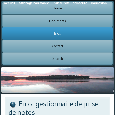
Accueil
Affichage non Mobile
Plan du site
S'inscrire
Connexion
Home
Documents
Eros
Contact
Search
Eros, gestionnaire de prise
de notes