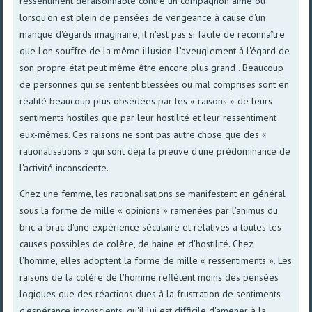
ressentiment déraisonnable contre un compagnon aimé ou
lorsqu'on est plein de pensées de vengeance à cause d'un
manque d'égards imaginaire, il n'est pas si facile de reconnaître
que l'on souffre de la même illusion. L'aveuglement à l'égard de
son propre état peut même être encore plus grand . Beaucoup
de personnes qui se sentent blessées ou mal comprises sont en
réalité beaucoup plus obsédées par les « raisons » de leurs
sentiments hostiles que par leur hostilité et leur ressentiment
eux-mêmes. Ces raisons ne sont pas autre chose que des «
rationalisations » qui sont déjà la preuve d'une prédominance de
l'activité inconsciente.
Chez une femme, les rationalisations se manifestent en général
sous la forme de mille « opinions » ramenées par l'animus du
bric-à-brac d'une expérience séculaire et relatives à toutes les
causes possibles de colère, de haine et d'hostilité. Chez
l'homme, elles adoptent la forme de mille « ressentiments ». Les
raisons de la colère de l'homme reflètent moins des pensées
logiques que des réactions dues à la frustration de sentiments
d'espérance inconscients, qu'il lui est difficile d'amener à la