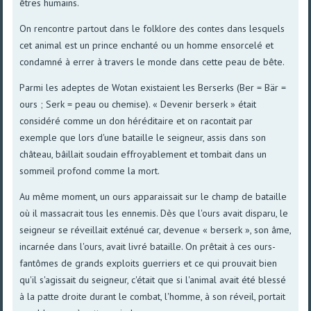
êtres humains.
On rencontre partout dans le folklore des contes dans lesquels
cet animal est un prince enchanté ou un homme ensorcelé et
condamné à errer à travers le monde dans cette peau de bête.
Parmi les adeptes de Wotan existaient les Berserks (Ber = Bär =
ours ; Serk = peau ou chemise). « Devenir berserk » était
considéré comme un don héréditaire et on racontait par
exemple que lors d'une bataille le seigneur, assis dans son
château, bâillait soudain effroyablement et tombait dans un
sommeil profond comme la mort.
Au même moment, un ours apparaissait sur le champ de bataille
où il massacrait tous les ennemis. Dès que l'ours avait disparu, le
seigneur se réveillait exténué car, devenue « berserk », son âme,
incarnée dans l'ours, avait livré bataille. On prêtait à ces ours-
fantômes de grands exploits guerriers et ce qui prouvait bien
qu'il s'agissait du seigneur, c'était que si l'animal avait été blessé
à la patte droite durant le combat, l'homme, à son réveil, portait