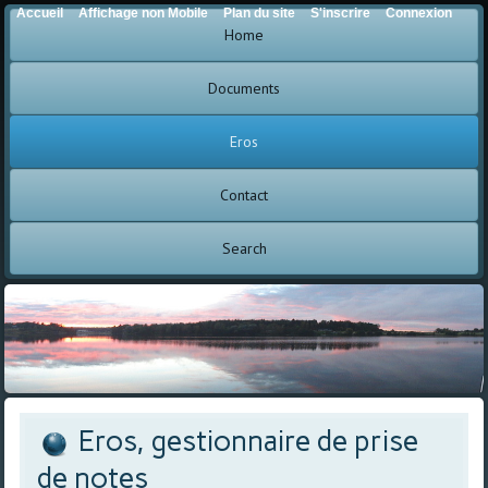
Accueil
Affichage non Mobile
Plan du site
S'inscrire
Connexion
Home
Documents
Eros
Contact
Search
Eros, gestionnaire de prise
de notes