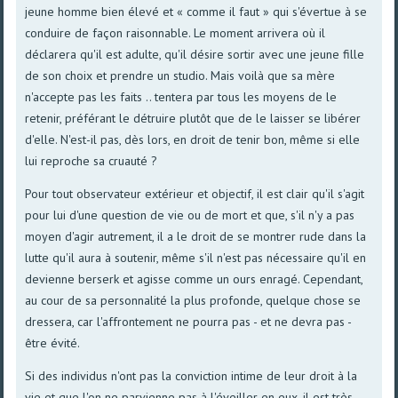
jeune homme bien élevé et « comme il faut » qui s'évertue à se
conduire de façon raisonnable. Le moment arrivera où il
déclarera qu'il est adulte, qu'il désire sortir avec une jeune fille
de son choix et prendre un studio. Mais voilà que sa mère
n'accepte pas les faits .. tentera par tous les moyens de le
retenir, préférant le détruire plutôt que de le laisser se libérer
d'elle. N'est-il pas, dès lors, en droit de tenir bon, même si elle
lui reproche sa cruauté ?
Pour tout observateur extérieur et objectif, il est clair qu'il s'agit
pour lui d'une question de vie ou de mort et que, s'il n'y a pas
moyen d'agir autrement, il a le droit de se montrer rude dans la
lutte qu'il aura à soutenir, même s'il n'est pas nécessaire qu'il en
devienne berserk et agisse comme un ours enragé. Cependant,
au cour de sa personnalité la plus profonde, quelque chose se
dressera, car l'affrontement ne pourra pas - et ne devra pas -
être évité.
Si des individus n'ont pas la conviction intime de leur droit à la
vie et que l'on ne parvienne pas à l'éveiller en eux, il est très