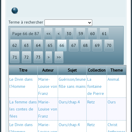
Terme à rechercher
Page 66 de 87
<<
<
30
59
60
61
62
63
64
65
66
67
68
69
70
71
72
73
>
>>
Titre
Auteur
Sujet
Collection
Theme
Le Divin dans
Marie-
Guérison/Jeune
La
Animal
l'Homme
Louise von
fille sans mains
fontaine
Franz
de Pierre
La femme dans
Marie-
Ours/chap.4
Retz
Ours
les contes de
Louise von
fées
Franz
Le Divin dans
Marie-
Ours/chap.4
Retz
Christ
l'Homme
Louise von
Anthropos