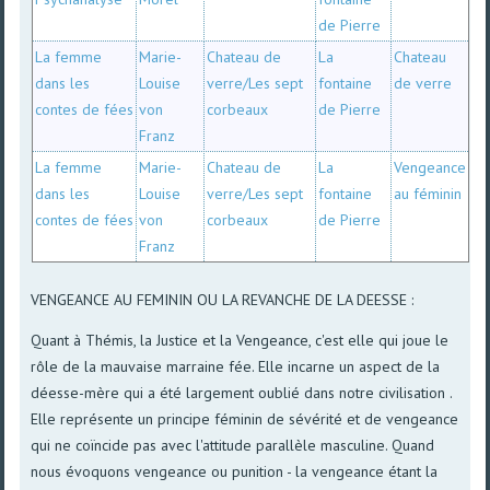
de Pierre
La femme
Marie-
Chateau de
La
Chateau
dans les
Louise
verre/Les sept
fontaine
de verre
contes de fées
von
corbeaux
de Pierre
Franz
La femme
Marie-
Chateau de
La
Vengeance
dans les
Louise
verre/Les sept
fontaine
au féminin
contes de fées
von
corbeaux
de Pierre
Franz
VENGEANCE AU FEMININ OU LA REVANCHE DE LA DEESSE :
Quant à Thémis, la Justice et la Vengeance, c'est elle qui joue le
rôle de la mauvaise marraine fée. Elle incarne un aspect de la
déesse-mère qui a été largement oublié dans notre civilisation .
Elle représente un principe féminin de sévérité et de vengeance
qui ne coïncide pas avec l'attitude parallèle masculine. Quand
nous évoquons vengeance ou punition - la vengeance étant la