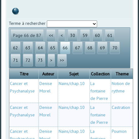
Terme à rechercher
Page 66 de 87
<<
<
30
59
60
61
62
63
64
65
66
67
68
69
70
71
72
73
>
>>
Titre
Auteur
Sujet
Collection
Theme
Cancer et
Denise
Nains/chap.10
La
Notion de
Psychanalyse
Morel
fontaine
rythme
de Pierre
Cancer et
Denise
Nains/chap.10
La
Castration
Psychanalyse
Morel
fontaine
de Pierre
Cancer et
Denise
Nains/chap.10
La
Poumon
Psychanalyse
Morel
fontaine