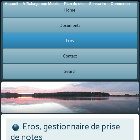
Accueil
Affichage non Mobile
Plan du site
S'inscrire
Connexion
Home
Documents
Eros
Contact
Search
Eros, gestionnaire de prise
de notes