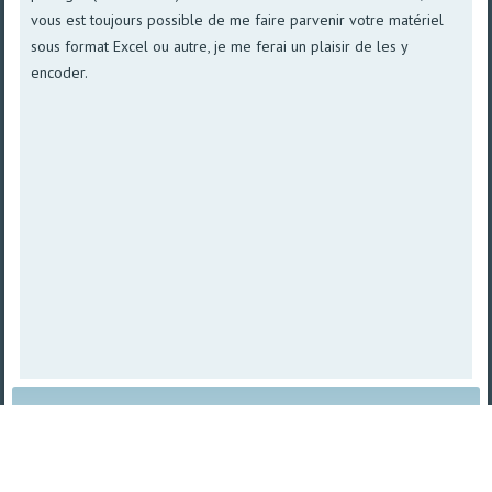
vous est toujours possible de me faire parvenir votre matériel
sous format Excel ou autre, je me ferai un plaisir de les y
encoder.
Plan du site
|
Vue imprimable
| © 2008 - 2026
TetraSys |
Propulsé par norpa NET