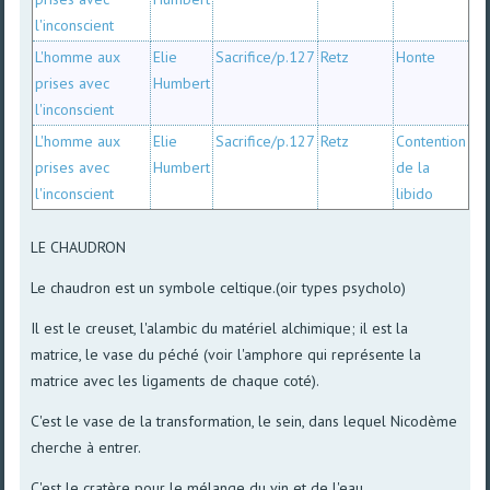
l'inconscient
L'homme aux
Elie
Sacrifice/p.127
Retz
Honte
prises avec
Humbert
l'inconscient
L'homme aux
Elie
Sacrifice/p.127
Retz
Contention
prises avec
Humbert
de la
l'inconscient
libido
LE CHAUDRON
Le chaudron est un symbole celtique.(oir types psycholo)
Il est le creuset, l'alambic du matériel alchimique; il est la
matrice, le vase du péché (voir l'amphore qui représente la
matrice avec les ligaments de chaque coté).
C'est le vase de la transformation, le sein, dans lequel Nicodème
cherche à entrer.
C'est le cratère pour le mélange du vin et de l'eau.