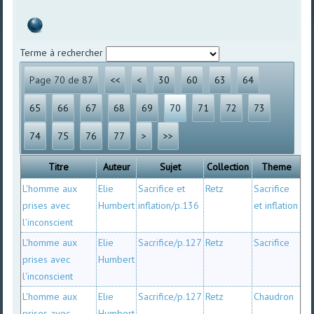
Terme à rechercher
Page 70 de 87
<<
<
30
60
63
64
65
66
67
68
69
70
71
72
73
74
75
76
77
>
>>
Titre
Auteur
Sujet
Collection
Theme
L'homme aux
Elie
Sacrifice et
Retz
Sacrifice
prises avec
Humbert
inflation/p.136
et inflation
l'inconscient
L'homme aux
Elie
Sacrifice/p.127
Retz
Sacrifice
prises avec
Humbert
l'inconscient
L'homme aux
Elie
Sacrifice/p.127
Retz
Chaudron
prises avec
Humbert