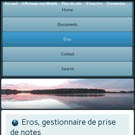
Accueil
Affichage non Mobile
Plan du site
S'inscrire
Connexion
Home
Documents
Eros
Contact
Search
Eros, gestionnaire de prise
de notes