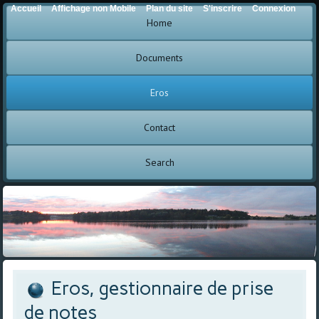
Accueil
Affichage non Mobile
Plan du site
S'inscrire
Connexion
Home
Documents
Eros
Contact
Search
Eros, gestionnaire de prise
de notes