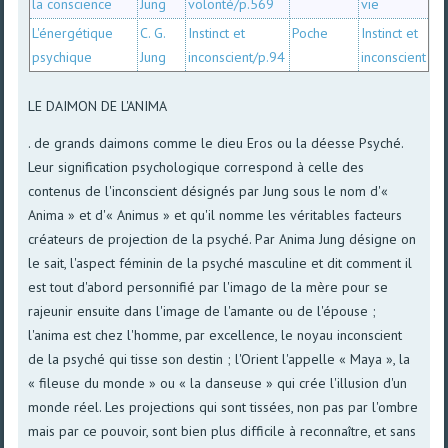
la conscience
Jung
volonté/p.569
vie
L'énergétique
C. G.
Instinct et
Poche
Instinct et
psychique
Jung
inconscient/p.94
inconscient
LE DAIMON DE L'ANIMA
. de grands daimons comme le dieu Eros ou la déesse Psyché.
Leur signification psychologique correspond à celle des
contenus de l'inconscient désignés par Jung sous le nom d'«
Anima » et d'« Animus » et qu'il nomme les véritables facteurs
créateurs de projection de la psyché. Par Anima Jung désigne on
le sait, l'aspect féminin de la psyché masculine et dit comment il
est tout d'abord personnifié par l'imago de la mère pour se
rajeunir ensuite dans l'image de l'amante ou de l'épouse ;
l'anima est chez l'homme, par excellence, le noyau inconscient
de la psyché qui tisse son destin ; l'Orient l'appelle « Maya », la
« fileuse du monde » ou « la danseuse » qui crée l'illusion d'un
monde réel. Les projections qui sont tissées, non pas par l'ombre
mais par ce pouvoir, sont bien plus difficile à reconnaître, et sans