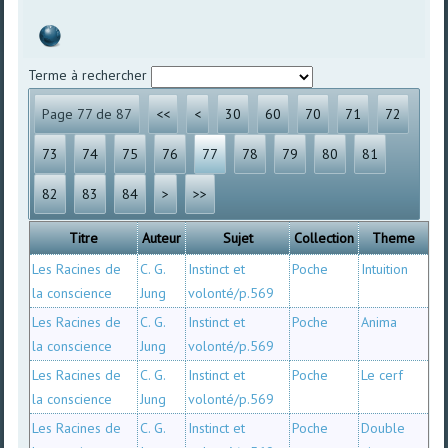
Terme à rechercher
Page 77 de 87
<<
<
30
60
70
71
72
73
74
75
76
77
78
79
80
81
82
83
84
>
>>
Titre
Auteur
Sujet
Collection
Theme
Les Racines de
C. G.
Instinct et
Poche
Intuition
la conscience
Jung
volonté/p.569
Les Racines de
C. G.
Instinct et
Poche
Anima
la conscience
Jung
volonté/p.569
Les Racines de
C. G.
Instinct et
Poche
Le cerf
la conscience
Jung
volonté/p.569
Les Racines de
C. G.
Instinct et
Poche
Double