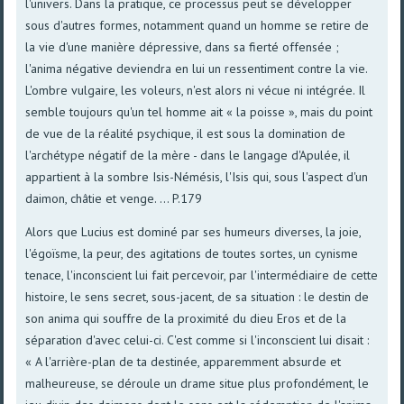
l'univers. Dans la pratique, ce processus peut se développer
sous d'autres formes, notamment quand un homme se retire de
la vie d'une manière dépressive, dans sa fierté offensée ;
l'anima négative deviendra en lui un ressentiment contre la vie.
L'ombre vulgaire, les voleurs, n'est alors ni vécue ni intégrée. Il
semble toujours qu'un tel homme ait « la poisse », mais du point
de vue de la réalité psychique, il est sous la domination de
l'archétype négatif de la mère - dans le langage d'Apulée, il
appartient à la sombre Isis-Némésis, l'Isis qui, sous l'aspect d'un
daimon, châtie et venge. ... P.179
Alors que Lucius est dominé par ses humeurs diverses, la joie,
l'égoïsme, la peur, des agitations de toutes sortes, un cynisme
tenace, l'inconscient lui fait percevoir, par l'intermédiaire de cette
histoire, le sens secret, sous-jacent, de sa situation : le destin de
son anima qui souffre de la proximité du dieu Eros et de la
séparation d'avec celui-ci. C'est comme si l'inconscient lui disait :
« A l'arrière-plan de ta destinée, apparemment absurde et
malheureuse, se déroule un drame situe plus profondément, le