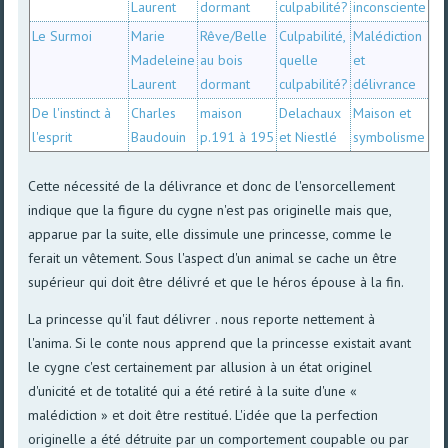
Laurent
dormant
culpabilité?
inconsciente
Le Surmoi
Marie
Rêve/Belle
Culpabilité,
Malédiction
Madeleine
au bois
quelle
et
Laurent
dormant
culpabilité?
délivrance
De l'instinct à
Charles
maison
Delachaux
Maison et
l'esprit
Baudouin
p.191 à 195
et Niestlé
symbolisme
Cette nécessité de la délivrance et donc de l'ensorcellement
indique que la figure du cygne n'est pas originelle mais que,
apparue par la suite, elle dissimule une princesse, comme le
ferait un vêtement. Sous l'aspect d'un animal se cache un être
supérieur qui doit être délivré et que le héros épouse à la fin.
La princesse qu'il faut délivrer . nous reporte nettement à
l'anima. Si le conte nous apprend que la princesse existait avant
le cygne c'est certainement par allusion à un état originel
d'unicité et de totalité qui a été retiré à la suite d'une «
malédiction » et doit être restitué. L'idée que la perfection
originelle a été détruite par un comportement coupable ou par