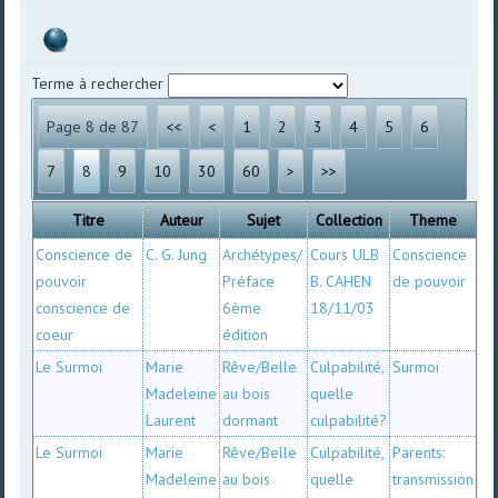
Terme à rechercher
Page 8 de 87
<<
<
1
2
3
4
5
6
7
8
9
10
30
60
>
>>
Titre
Auteur
Sujet
Collection
Theme
Conscience de
C. G. Jung
Archétypes/
Cours ULB
Conscience
pouvoir
Préface
B. CAHEN
de pouvoir
conscience de
6ème
18/11/03
coeur
édition
Le Surmoi
Marie
Rêve/Belle
Culpabilité,
Surmoi
Madeleine
au bois
quelle
Laurent
dormant
culpabilité?
Le Surmoi
Marie
Rêve/Belle
Culpabilité,
Parents:
Madeleine
au bois
quelle
transmission