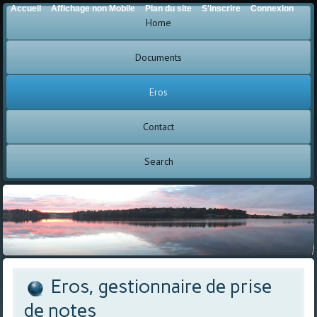
Accueil
Affichage non Mobile
Plan du site
S'inscrire
Connexion
Home
Documents
Eros
Contact
Search
Eros, gestionnaire de prise
de notes