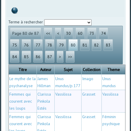
Terme à rechercher
Page 80 de 87
<<
<
30
60
73
74
75
76
77
78
79
80
81
82
83
84
85
86
87
>
>>
Titre
Auteur
Sujet
Collection
Theme
Le mythe de la
James
Unus
Imago
Unus
psychanalyse
Hillman
mundus/p.177
mundus
Femmes qui
Clarissa
Vassilissa
Grasset
Vassilissa
courent avec
Pinkola
les loups
Estés
Femmes qui
Clarissa
Vassilissa
Grasset
Féminin
courent avec
Pinkola
psychique
les loups
Estés