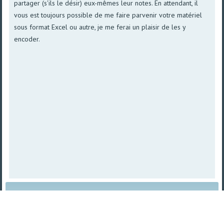
partager (s'ils le désir) eux-mêmes leur notes. En attendant, il
vous est toujours possible de me faire parvenir votre matériel
sous format Excel ou autre, je me ferai un plaisir de les y
encoder.
Plan du site
|
Vue imprimable
| © 2008 - 2026