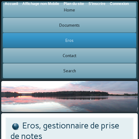
Accueil
Affichage non Mobile
Plan du site
S'inscrire
Connexion
Home
Documents
Eros
Contact
Search
Eros, gestionnaire de prise
de notes