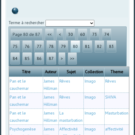
Terme à rechercher
Page 80 de 87
<<
<
30
60
73
74
75
76
77
78
79
80
81
82
83
84
85
86
87
>
>>
Titre
Auteur
Sujet
Collection
Theme
Pan et le
James
Rêves
Imago
Rêves
cauchemar
Hillman
Pan et le
James
Rêves
Imago
SHIVA
cauchemar
Hillman
Pan et le
James
La
Imago
Masturbation
cauchemar
Hillman
masturbation
Psychogenèse
James
Affectivité
Imago
affectivité