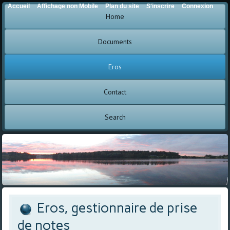
Accueil
Affichage non Mobile
Plan du site
S'inscrire
Connexion
Home
Documents
Eros
Contact
Search
Eros, gestionnaire de prise
de notes