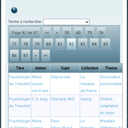
Terme à rechercher
Page 82 de 87
<<
<
30
60
75
76
77
78
79
80
81
82
83
84
85
86
87
>
>>
Titre
Auteur
Sujet
Collection
Theme
Psychologie
Marie-
Dépression
La
Dissociation
du Transfert
Louise
fontaine
personnalité
von Franz
de Pierre
Psychologie
C. G. Jung
Cheval/p.46O
Georg
Ombre,
du Transfert
adaptation
et corps
Psychologie
Marie-
Deus
La
Mandala
et Alchimie
Louise
faber/chap.5
fontaine
définition du