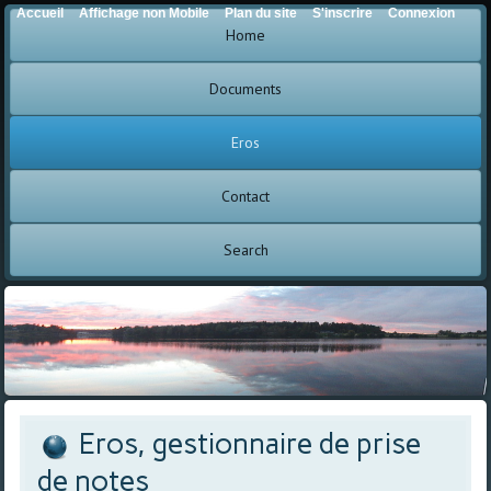
Accueil
Affichage non Mobile
Plan du site
S'inscrire
Connexion
Home
Documents
Eros
Contact
Search
Eros, gestionnaire de prise
de notes