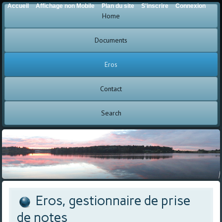
Accueil
Affichage non Mobile
Plan du site
S'inscrire
Connexion
Home
Documents
Eros
Contact
Search
Eros, gestionnaire de prise
de notes