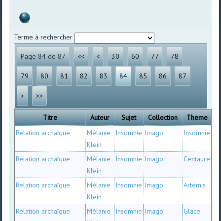
Terme à rechercher
Page 84 de 87
<<
<
30
60
77
78
79
80
81
82
83
84
85
86
87
>
>>
Titre
Auteur
Sujet
Collection
Theme
Relation archaîque
Mélanie
Insomnie
Imago
Insomnie
Klein
Relation archaîque
Mélanie
Insomnie
Imago
Centaure
Klein
Relation archaîque
Mélanie
Insomnie
Imago
Artémis
Klein
Relation archaîque
Mélanie
Insomnie
Imago
Glace