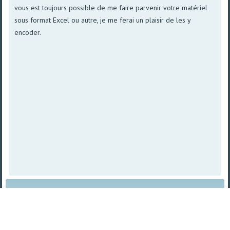
vous est toujours possible de me faire parvenir votre matériel
sous format Excel ou autre, je me ferai un plaisir de les y
encoder.
Plan du site
|
Vue imprimable
| © 2008 - 2026
TetraSys |
Propulsé par norpa NET