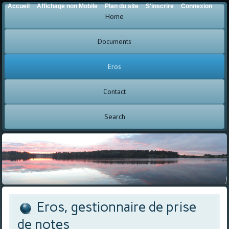
Accueil
Affichage non Mobile
Plan du site
S'inscrire
Connexion
Home
Documents
Eros
Contact
Search
Eros, gestionnaire de prise
de notes