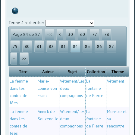
Terme à rechercher
Page 84 de 87
<<
<
30
60
77
78
79
80
81
82
83
84
85
86
87
>
>>
Titre
Auteur
Sujet
Collection
Theme
La femme
Marie-
Vêtement/Les
La
Vêtement
dans les
Louise von
deux
fontaine
contes de
Franz
compagnons
de Pierre
fées
La femme
Annick de
Vêtement/Les
La
Monstre et
dans les
Souzenelle
deux
fontaine
sa
contes de
compagnons
de Pierre
rencontre
fées