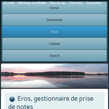
Accueil
Affichage non Mobile
Plan du site
S'inscrire
Connexion
Home
Documents
Eros
Contact
Search
Eros, gestionnaire de prise
de notes