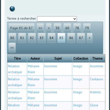
Terme à rechercher
Page 85 de 87
<<
<
30
60
78
79
80
81
82
83
84
85
86
87
>
>>
Titre
Auteur
Sujet
Collection
Theme
Relation
Mélanie
Insomnie
Imago
Insomnie
archaîque
Klein
Relation
Mélanie
Insomnie
Imago
Centaure
archaîque
Klein
Relation
Mélanie
Insomnie
Imago
Artémis
archaîque
Klein
Relation
Mélanie
Insomnie
Imago
Glace