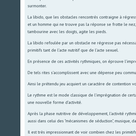
surmonter.
La libido, que les obstacles rencontrés contraigne à régress
et un homme qui ne trouve pas la réponse se frotte le nez, pi
tambourine avec les doigts, agite les pieds.
La libido refoulée par un obstacle ne régresse pas nécessai
primitifs tant de l'acte nutritif que de l'acte sexuel.
En présence de ces activités rythmiques, on éprouve l'impre
De tels rites s'accomplissent avec une dépense peu commune
Ainsi le prétendu jeu acquiert un caractère de contention vo
Le rythme est le mode classique de l'imprégnation de certain
une nouvelle forme d'activité.
Après la phase nutritive de développement, l'activité rythm
aussi dans celui des "mécanismes de séduction", musique, da
Il est très impressionnant de voir combien chez les primiti