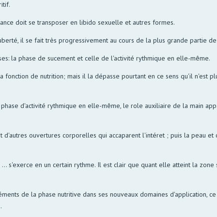
tif.
sance doit se transposer en libido sexuelle et autres formes.
erté, il se fait très progressivement au cours de la plus grande partie de 
ases: la phase de sucement et celle de l'activité rythmique en elle-même.
nction de nutrition; mais il la dépasse pourtant en ce sens qu'il n'est plus
 phase d'activité rythmique en elle-même, le role auxiliaire de la main appa
sont d'autres ouvertures corporelles qui accaparent l'intéret ; puis la peau
er, ... s'exerce en un certain rythme. Il est clair que quant elle atteint la zo
éléments de la phase nutritive dans ses nouveaux domaines d'application, 
.