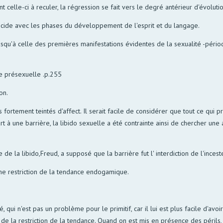
nt celle-ci à reculer, la régression se fait vers le degré antérieur d'évolutio
ncide avec les phases du développement de l'esprit et du langage.
usqu'à celle des premières manifestations évidentes de la sexualité -pér
e présexuelle .p.255
on.
 fortement teintés d'affect. Il serait facile de considérer que tout ce qui 
art à une barrière, la libido sexuelle a été contrainte ainsi de chercher u
 la libido,Freud, a supposé que la barrière fut l' interdiction de l'incest
d' une restriction de la tendance endogamique.
, qui n'est pas un problème pour le primitif, car il lui est plus facile d'av
de la restriction de la tendance. Quand on est mis en présence des périls,