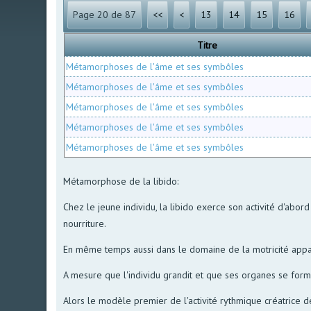
Page 20 de 87
<<
<
13
14
15
16
Titre
Métamorphoses de l'âme et ses symbôles
Métamorphoses de l'âme et ses symbôles
Métamorphoses de l'âme et ses symbôles
Métamorphoses de l'âme et ses symbôles
Métamorphoses de l'âme et ses symbôles
Métamorphose de la libido:
Chez le jeune individu, la libido exerce son activité d'abo
nourriture.
En même temps aussi dans le domaine de la motricité appar
A mesure que l'individu grandit et que ses organes se forme,
Alors le modèle premier de l'activité rythmique créatrice de 