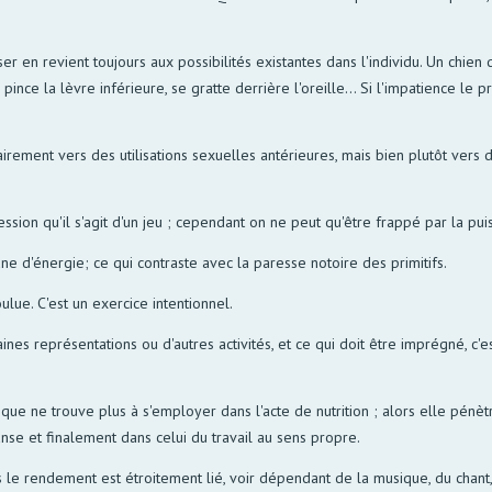
er en revient toujours aux possibilités existantes dans l'individu. Un chien
nce la lèvre inférieure, se gratte derrière l'oreille... Si l'impatience le p
rement vers des utilisations sexuelles antérieures, mais bien plutôt vers d
ssion qu'il s'agit d'un jeu ; cependant on ne peut qu'être frappé par la p
 d'énergie; ce qui contraste avec la paresse notoire des primitifs.
ulue. C'est un exercice intentionnel.
es représentations ou d'autres activités, et ce qui doit être imprégné, c'es
ique ne trouve plus à s'employer dans l'acte de nutrition ; alors elle pén
nse et finalement dans celui du travail au sens propre.
fs le rendement est étroitement lié, voir dépendant de la musique, du chan