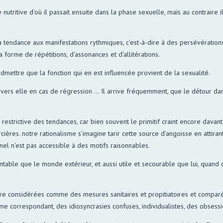
utritive d'où il passait ensuite dans la phase sexuelle, mais au contraire 
 a tendance aux manifestations rythmiques, c'est-à-dire à des persévératio
 forme de répétitions, d'assonances et d'allitérations.
dmettre que la fonction qui en est influencée provient de la sexualité.
 vers elle en cas de régression ... Il arrive fréquemment, que le détour da
e restrictive des tendances, car bien souvent le primitif craint encore davan
res. notre rationalisme s'imagine tarir cette source d'angoisse en attirant l'a
nnel n'est pas accessible à des motifs raisonnables.
ontable que le monde extérieur, et aussi utile et secourable que lui, quand
tre considérées comme des mesures sanitaires et propitiatoires et comparé
e correspondant, des idiosyncrasies confuses, individualistes, des obsessio