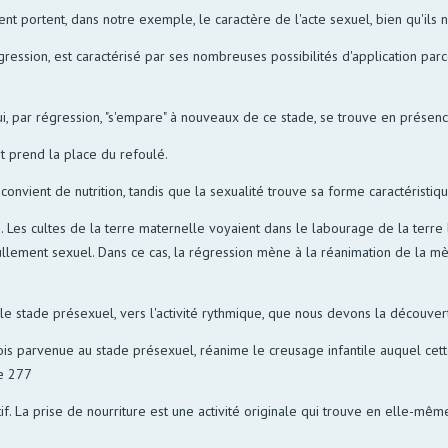
portent, dans notre exemple, le caractère de l'acte sexuel, bien qu'ils n'
ession, est caractérisé par ses nombreuses possibilités d'application parc
i, par régression, "s'empare" à nouveaux de ce stade, se trouve en présenc
t prend la place du refoulé.
convient de nutrition, tandis que la sexualité trouve sa forme caractéristi
e. Les cultes de la terre maternelle voyaient dans le labourage de la terre l
llement sexuel. Dans ce cas, la régression mène à la réanimation de la mèr
 le stade présexuel, vers l'activité rythmique, que nous devons la découver
ne fois parvenue au stade présexuel, réanime le creusage infantile auquel cet
ge 277
. La prise de nourriture est une activité originale qui trouve en elle-même 