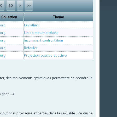
30
60
>
>>
Collection
Theme
org
Léviathan
org
Libido métamorphose
org
Inconscient confrontation
org
Refouler
org
Projection passive et active
e têter, des mouvements rythmiques permettent de prendre la
gner ...).
 but final provisoire et partiel dans la sexualité ; ce qui ne