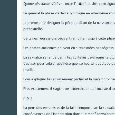
Qu'une résistance s'élève contre l'activité adulte, contraigna
En général la phase d'activité rythmique en elle-même coï
Je propose de désigner la période allant de la naissance j
présexuelle.
Certaines régressions peuvent remonter jusqu'à cette phas
Les phases anciennes peuvent être réanimées par régressi
La sexualité se range parmi les contenus psychiques le plus
d'utiliser pour cela l'hypothèse que, se heurtant quelque p
rituelle.
Pour expliquer le renversement partiel et la métamorphose de
Plus exactement, il s'agit, dans l'interdiction de l'inceste,
p.267
La peur des ennemis et de la faim l'emporte sur la sexualité
conséquences de l'inadaptation donne le motif convaincant 