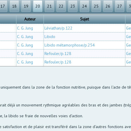
17
18
19
20
21
22
23
24
25
26
27
Auteur
Sujet
C. G. Jung
Léviathan/p.122
Ge
C. G. Jung
Libido
Ge
C. G. Jung
Libido métamorphose/p.254
Ge
C. G. Jung
Refouler/p.128
Ge
C. G. Jung
Refouler/p.128
Ge
rd uniquement dans la zone de la fonction nutritive, puisque dans l'acte d
ait déjà un mouvement rythmique agréables des bras et des jambes (trépi
 la libido se fraie de nouvelles voies d'action.
satisfaction et de plaisir est transféré dans la zone d'autres fonctions avec