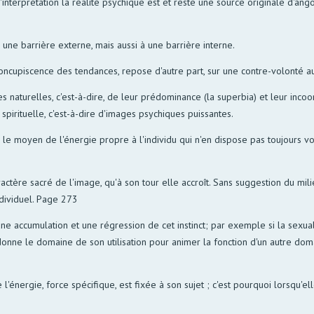
l'interprétation la réalité psychique est et reste une source originale d'a
une barrière externe, mais aussi à une barrière interne.
cupiscence des tendances, repose d'autre part, sur une contre-volonté au m
aturelles, c'est-à-dire, de leur prédominance (la superbia) et leur incoor
spirituelle, c'est-à-dire d'images psychiques puissantes.
 le moyen de l'énergie propre à l'individu qui n'en dispose pas toujours vo
tère sacré de l'image, qu'à son tour elle accroît. Sans suggestion du milieu 
ndividuel. Page 273
 une accumulation et une régression de cet instinct; par exemple si la sexual
donne le domaine de son utilisation pour animer la fonction d'un autre do
 l'énergie, force spécifique, est fixée à son sujet ; c'est pourquoi lorsqu'e