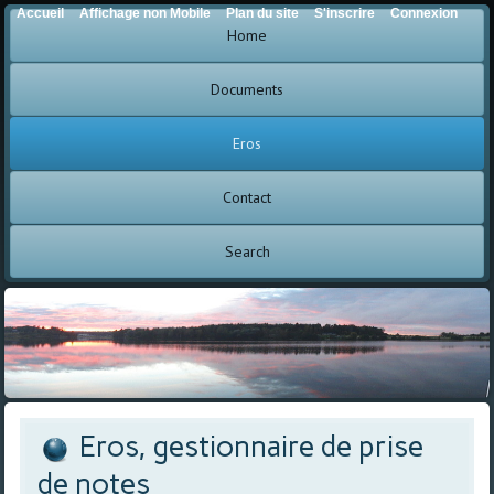
Accueil
Affichage non Mobile
Plan du site
S'inscrire
Connexion
Home
Documents
Eros
Contact
Search
Eros, gestionnaire de prise
de notes