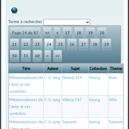
Terme à rechercher
Page 24 de 87
<<
<
17
18
19
20
21
22
23
24
25
26
27
28
29
30
31
60
>
>>
Titre
Auteur
Sujet
Collection
Theme
Métamorphoses de
C. G. Jung
Nom/p.319
Georg
Nom
l'âme et ses
symbôles
Métamorphoses de
C. G. Jung
Ville/p.347
Georg
Ville
l'âme et ses
symbôles
Métamorphoses de
C. G. Jung
Serpent
Georg
Serpent
l'âme et ses