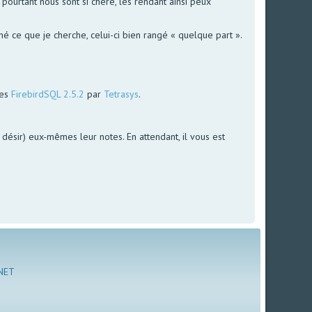
ourtant nous sont si chère, les rendant ainsi peux
é ce que je cherche, celui-ci bien rangé « quelque part ».
ées
FirebirdSQL 2.5.2
par
Tetrasys
.
le désir) eux-mêmes leur notes. En attendant, il vous est
 NET