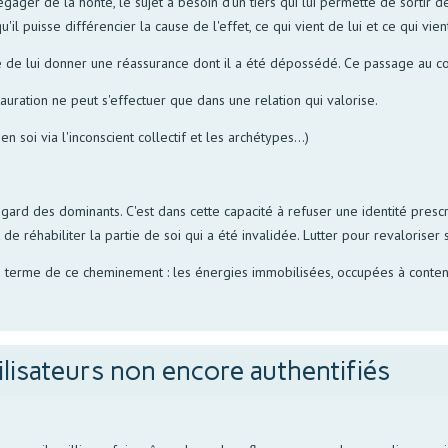
gager de la honte, le sujet à besoin d'un tiers qui lui permette de sortir de
'il puisse différencier la cause de l'effet, ce qui vient de lui et ce qui vient
le de lui donner une réassurance dont il a été dépossédé. Ce passage au col
auration ne peut s'effectuer que dans une relation qui valorise.
en soi via l'inconscient collectif et les archétypes...)
rd des dominants. C'est dans cette capacité à refuser une identité prescri
e réhabiliter la partie de soi qui a été invalidée. Lutter pour revaloriser s
 terme de ce cheminement : les énergies immobilisées, occupées à contenir
ilisateurs non encore authentifiés