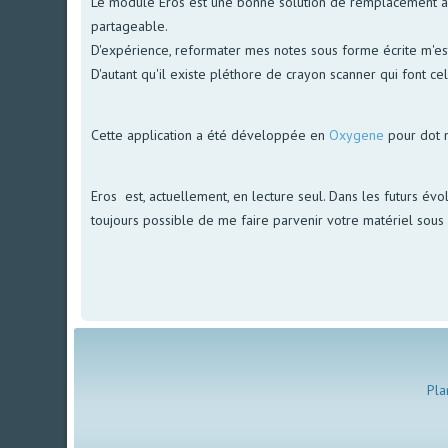
Le module Eros est une bonne solution de remplacement à no
partageable.
D'expérience, reformater mes notes sous forme écrite m'est 
D'autant qu'il existe pléthore de crayon scanner qui font ce
Cette application a été développée en
Oxygene
pour dot 
Eros est, actuellement, en lecture seul. Dans les futurs évol
toujours possible de me faire parvenir votre matériel sous f
Pla