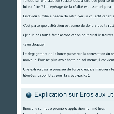
fondée sur une situation sociale, c'est-à-dire que pour se dé
lui est faite ? Le repérage de la réalité est essentiel pour qu
L'individu humilié a besoin de retrouver un collectif capab
C'est parce que l'altération est venue du dehors que la rest
( je suis pas tout à fait d'accord car on peut aussi le trouver 
-S'en dégager
Le dégagement de la honte passe par la contestation du rega
nouvelle. Pour ne plus avoir honte de soi-même, il convient d
Une extraordinaire poussée de force créatrice marquera le
libérées, disponibles pour la créativité. P.21
Explication sur Eros aux ut
Bienvenu sur notre première application nommé Eros.