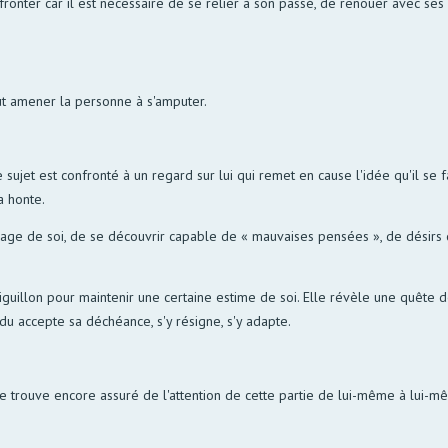
onfronter car il est nécessaire de se relier à son passé, de renouer avec s
eut amener la personne à s'amputer.
e sujet est confronté à un regard sur lui qui remet en cause l'idée qu'il se
a honte.
l'image de soi, de se découvrir capable de « mauvaises pensées », de désir
aiguillon pour maintenir une certaine estime de soi. Elle révèle une quête de d
du accepte sa déchéance, s'y résigne, s'y adapte.
e trouve encore assuré de l'attention de cette partie de lui-même à lui-même