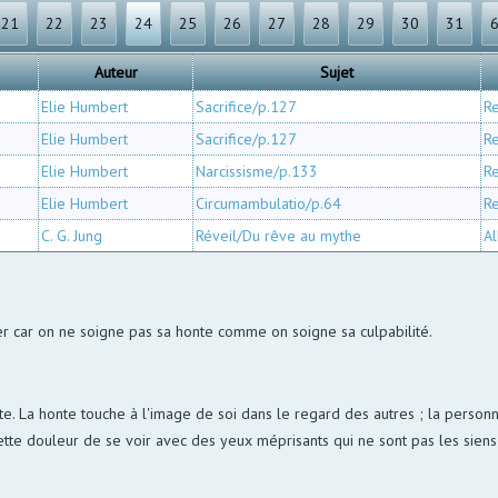
21
22
23
24
25
26
27
28
29
30
31
Auteur
Sujet
Elie Humbert
Sacrifice/p.127
R
Elie Humbert
Sacrifice/p.127
R
Elie Humbert
Narcissisme/p.133
R
Elie Humbert
Circumambulatio/p.64
R
C. G. Jung
Réveil/Du rêve au mythe
Al
cier car on ne soigne pas sa honte comme on soigne sa culpabilité.
cte. La honte touche à l'image de soi dans le regard des autres ; la person
 cette douleur de se voir avec des yeux méprisants qui ne sont pas les sie