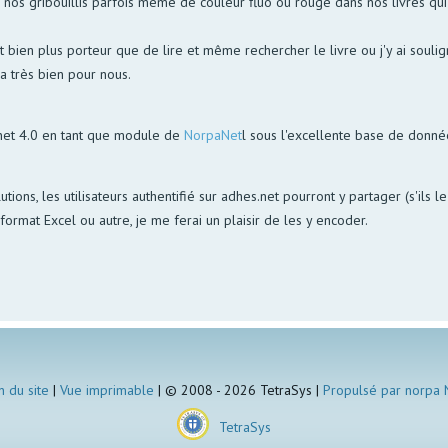
s gribouillis parfois même de couleur fluo ou rouge dans nos livres qui p
bien plus porteur que de lire et même rechercher le livre ou j'y ai soulign
la très bien pour nous.
net 4.0 en tant que module de
NorpaNet
l sous l'excellente base de donn
utions, les utilisateurs authentifié sur adhes.net pourront y partager (s'ils 
ormat Excel ou autre, je me ferai un plaisir de les y encoder.
n du site
|
Vue imprimable
| © 2008 - 2026 TetraSys |
Propulsé par norpa
TetraSys