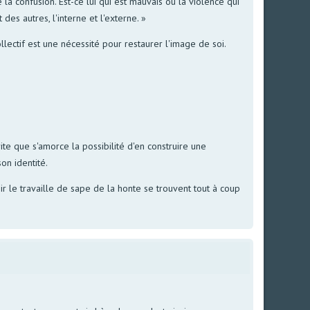
 la confusion. Est-ce lui qui est mauvais ou la violence qui
 des autres, l'interne et l'externe. »
lectif est une nécessité pour restaurer l'image de soi.
te que s'amorce la possibilité d'en construire une
on identité.
 le travaille de sape de la honte se trouvent tout à coup