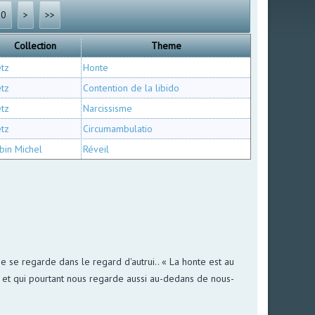
60
>
>>
Collection
Theme
etz
Honte
etz
Contention de la libido
etz
Narcissisme
etz
Circumambulatio
bin Michel
Réveil
ne se regarde dans le regard d'autrui.. « La honte est au
ns et qui pourtant nous regarde aussi au-dedans de nous-