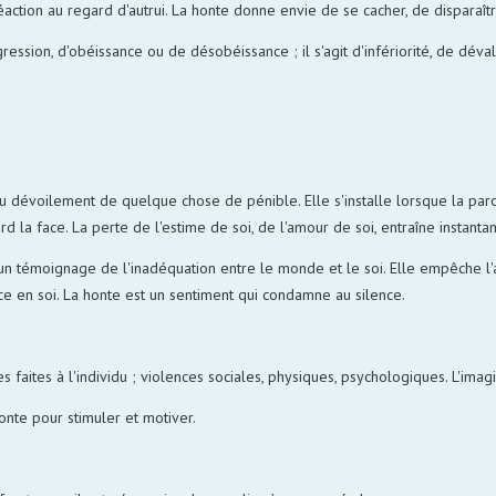
réaction au regard d'autrui. La honte donne envie de se cacher, de disparaî
gression, d'obéissance ou de désobéissance ; il s'agit d'infériorité, de déva
au dévoilement de quelque chose de pénible. Elle s'installe lorsque la par
l perd la face. La perte de l'estime de soi, de l'amour de soi, entraîne inst
 un témoignage de l'inadéquation entre le monde et le soi. Elle empêche l'a
nce en soi. La honte est un sentiment qui condamne au silence.
s faites à l'individu ; violences sociales, physiques, psychologiques. L'ima
nte pour stimuler et motiver.