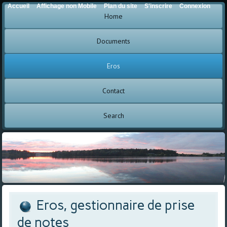
Accueil
Affichage non Mobile
Plan du site
S'inscrire
Connexion
Home
Documents
Eros
Contact
Search
Eros, gestionnaire de prise
de notes