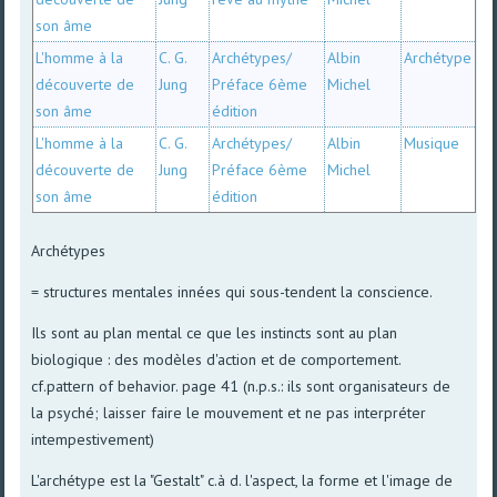
son âme
L'homme à la
C. G.
Archétypes/
Albin
Archétype
découverte de
Jung
Préface 6ème
Michel
son âme
édition
L'homme à la
C. G.
Archétypes/
Albin
Musique
découverte de
Jung
Préface 6ème
Michel
son âme
édition
Archétypes
= structures mentales innées qui sous-tendent la conscience.
Ils sont au plan mental ce que les instincts sont au plan
biologique : des modèles d'action et de comportement.
cf.pattern of behavior. page 41 (n.p.s.: ils sont organisateurs de
la psyché; laisser faire le mouvement et ne pas interpréter
intempestivement)
L'archétype est la "Gestalt" c.à d. l'aspect, la forme et l'image de