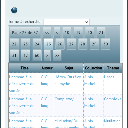
Terme à rechercher
Page 25 de 87
<<
<
18
19
20
21
22
23
24
25
26
27
28
29
30
31
32
60
>
>>
Titre
Auteur
Sujet
Collection
Theme
L'homme à la
C. G.
Héros/ Du rêve
Albin
Héros
découverte de
Jung
au mythe
Michel
son âme
L'homme à la
C. G.
Complexe/
Albin
Complexe
découverte de
Jung
Michel
son âme
L'homme à la
C. G.
Mutilation/ Du
Albin
Mutilation
découverte de
Jung
rêve au mythe
Michel