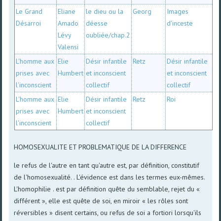
Le Grand
Eliane
le dieu ou la
Georg
Images
Désarroi
Amado
déesse
d'inceste
Lévy
oubliée/chap.2
Valensi
L'homme aux
Elie
Désir infantile
Retz
Désir infantile
prises avec
Humbert
et inconscient
et inconscient
l'inconscient
collectif
collectif
L'homme aux
Elie
Désir infantile
Retz
Roi
prises avec
Humbert
et inconscient
l'inconscient
collectif
HOMOSEXUALITE ET PROBLEMATIQUE DE LA DIFFERENCE
le refus de l'autre en tant qu'autre est, par définition, constitutif
de l'homosexualité. . L'évidence est dans les termes eux-mêmes.
L'homophilie . est par définition quête du semblable, rejet du «
différent », elle est quête de soi, en miroir « les rôles sont
réversibles » disent certains, ou refus de soi a fortiori lorsqu'ils