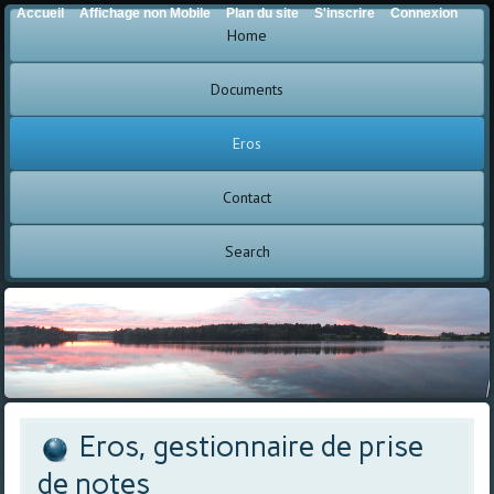
Accueil
Affichage non Mobile
Plan du site
S'inscrire
Connexion
Home
Documents
Eros
Contact
Search
Eros, gestionnaire de prise
de notes