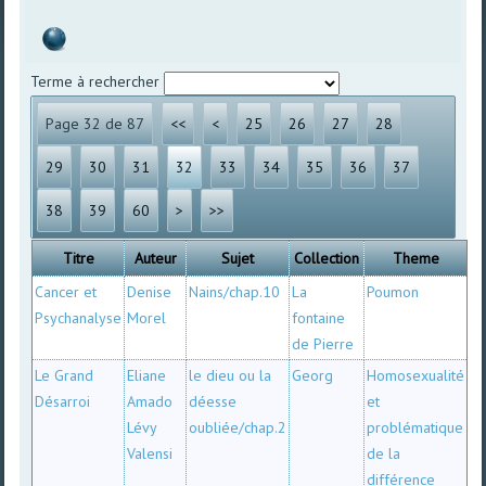
Terme à rechercher
Page 32 de 87
<<
<
25
26
27
28
29
30
31
32
33
34
35
36
37
38
39
60
>
>>
Titre
Auteur
Sujet
Collection
Theme
Cancer et
Denise
Nains/chap.10
La
Poumon
Psychanalyse
Morel
fontaine
de Pierre
Le Grand
Eliane
le dieu ou la
Georg
Homosexualité
Désarroi
Amado
déesse
et
Lévy
oubliée/chap.2
problématique
Valensi
de la
différence