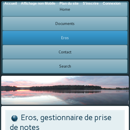
Accueil
Affichage non Mobile
Plan du site
S'inscrire
Connexion
Home
Documents
Eros
Contact
Search
Eros, gestionnaire de prise
de notes