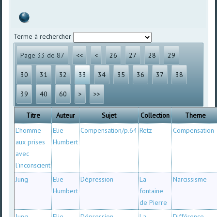
Terme à rechercher
Page 33 de 87
<<
<
26
27
28
29
30
31
32
33
34
35
36
37
38
39
40
60
>
>>
Titre
Auteur
Sujet
Collection
Theme
L'homme
Elie
Compensation/p.64
Retz
Compensation
aux prises
Humbert
avec
l'inconscient
Jung
Elie
Dépression
La
Narcissisme
Humbert
fontaine
de Pierre
Jung
Elie
Dépression
La
Différence