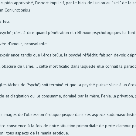
 cupido apprivoisé, l'aspect impulsif, par le biais de l'union au " sel " de la 
um Coniunctionis.)
e feu.
la psyché; c'est-à-dire quand pénétration et réflexion psychologiques lui font
ivée d'amour, inconsolable.
périence: tandis que l'éros brûle, la psyché réfléchit, fait son devoir, dép
t obscure de l'âme,... cette mortificatio dans laquelle elle connaît la para
(les tâches de Psyché) soit terminé et que la psyché puisse s'unir à un éro
ude et d'agitation qui le consumme, dominé par la mère, Penia, la privation
des images de l'obsession érotique jusque dans ses aspects sadomasochiste
ndre conscience à la fois de notre situation primordiale de perte d'amour pa
tion : tous aspects de la mania érotique.