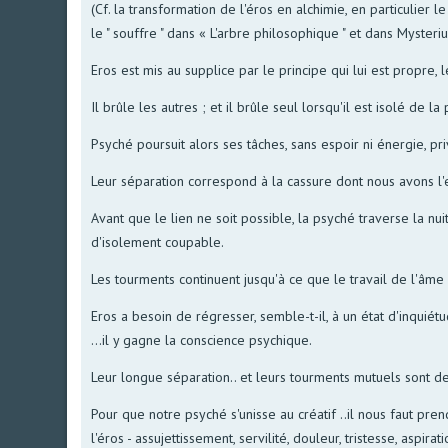
(Cf. la transformation de l'éros en alchimie, en particulier le
le " souffre " dans « L'arbre philosophique " et dans Mysteri
Eros est mis au supplice par le principe qui lui est propre, l
Il brûle les autres ; et il brûle seul lorsqu'il est isolé de 
Psyché poursuit alors ses tâches, sans espoir ni énergie, pr
Leur séparation correspond à la cassure dont nous avons l'ex
Avant que le lien ne soit possible, la psyché traverse la nui
d'isolement coupable.
Les tourments continuent jusqu'à ce que le travail de l'âme 
Eros a besoin de régresser, semble-t-il, à un état d'inquiét
...il y gagne la conscience psychique.
Leur longue séparation.. et leurs tourments mutuels sont 
Pour que notre psyché s'unisse au créatif ..il nous faut pre
l'éros - assujettissement, servilité, douleur, tristesse, aspira