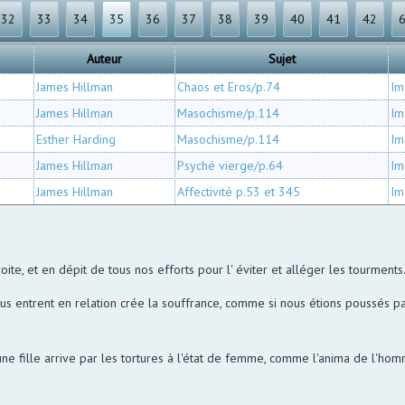
32
33
34
35
36
37
38
39
40
41
42
Auteur
Sujet
James Hillman
Chaos et Eros/p.74
Im
James Hillman
Masochisme/p.114
Im
Esther Harding
Masochisme/p.114
Im
James Hillman
Psyché vierge/p.64
Im
James Hillman
Affectivité p.53 et 345
Im
ite, et en dépit de tous nos efforts pour l' éviter et alléger les tourments.
us entrent en relation crée la souffrance, comme si nous étions poussés p
une fille arrive par les tortures à l'état de femme, comme l'anima de l'hom