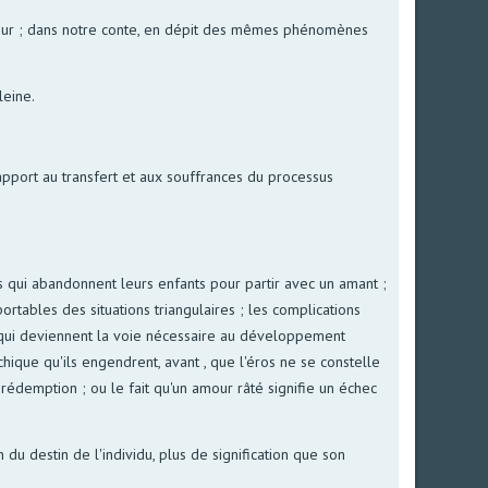
amour ; dans notre conte, en dépit des mêmes phénomènes
leine.
apport au transfert et aux souffrances du processus
s qui abandonnent leurs enfants pour partir avec un amant ;
ables des situations triangulaires ; les complications
 qui deviennent la voie nécessaire au développement
hique qu'ils engendrent, avant , que l'éros ne se constelle
édemption ; ou le fait qu'un amour râté signifie un échec
du destin de l'individu, plus de signification que son