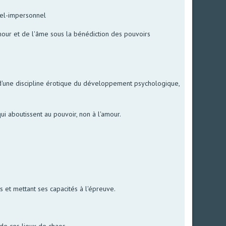
nel-impersonnel
mour et de l'âme sous la bénédiction des pouvoirs
 d'une discipline érotique du développement psychologique,
ui aboutissent au pouvoir, non à l'amour.
s et mettant ses capacités à l'épreuve.
 de ces lieux de chaos.