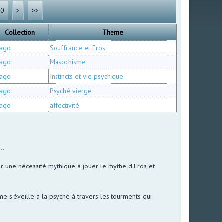
60
>
>>
Collection
Theme
ago
Souffrance et Eros
ago
Masochisme
ago
Instincts et vie psychique
ago
Psyché vierge
ago
affectivité
..
ar une nécessité mythique à jouer le mythe d'Eros et
me s'éveille à la psyché à travers les tourments qui