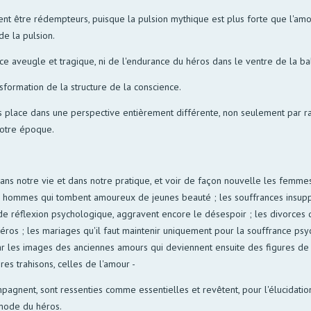
uvent être rédempteurs, puisque la pulsion mythique est plus forte que l'
de la pulsion.
ce aveugle et tragique, ni de l'endurance du héros dans le ventre de la ba
ransformation de la structure de la conscience.
ous place dans une perspective entièrement différente, non seulement par r
notre époque.
ans notre vie et dans notre pratique, et voir de façon nouvelle les femme
ommes qui tombent amoureux de jeunes beauté ; les souffrances insupport
de réflexion psychologique, aggravent encore le désespoir ; les divorces
'éros ; les mariages qu'il faut maintenir uniquement pour la souffrance psyc
r les images des anciennes amours qui deviennent ensuite des figures de r
res trahisons, celles de l'amour -
mpagnent, sont ressenties comme essentielles et revêtent, pour l'élucidation 
 mode du héros.