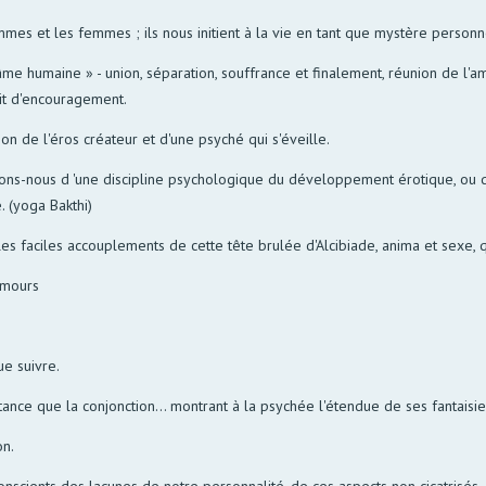
es et les femmes ; ils nous initient à la vie en tant que mystère person
 humaine » - union, séparation, souffrance et finalement, réunion de l'a
rit d'encouragement.
ion de l'éros créateur et d'une psyché qui s'éveille.
rons-nous d 'une discipline psychologique du développement érotique, ou
e. (yoga Bakthi)
es faciles accouplements de cette tête brulée d'Alcibiade, anima et sexe, q
amours
e suivre.
tance que la conjonction... montrant à la psychée l'étendue de ses fantaisie
on.
nscients des lacunes de notre personnalité, de ces aspects non cicatrisés,