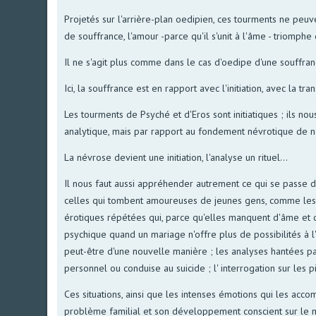
Projetés sur l'arrière-plan oedipien, ces tourments ne pe
de souffrance, l'amour -parce qu'il s'unit à l'âme - triomphe 
Il ne s'agit plus comme dans le cas d'oedipe d'une souffran
Ici, la souffrance est en rapport avec l'initiation, avec la t
Les tourments de Psyché et d'Eros sont initiatiques ; ils n
analytique, mais par rapport au fondement névrotique de 
La névrose devient une initiation, l'analyse un rituel...
Il nous faut aussi appréhender autrement ce qui se passe d
celles qui tombent amoureuses de jeunes gens, comme les h
érotiques répétées qui, parce qu'elles manquent d'âme et 
psychique quand un mariage n'offre plus de possibilités à l
peut-être d'une nouvelle manière ; les analyses hantées pa
personnel ou conduise au suicide ; l' interrogation sur les pi
Ces situations, ainsi que les intenses émotions qui les acco
problème familial et son développement conscient sur le