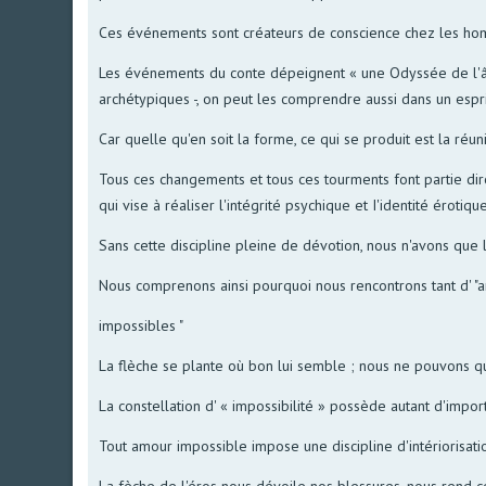
Ces événements sont créateurs de conscience chez les homm
Les événements du conte dépeignent « une Odyssée de l'âme
archétypiques -, on peut les comprendre aussi dans un esp
Car quelle qu'en soit la forme, ce qui se produit est la réun
Tous ces changements et tous ces tourments font partie di
qui vise à réaliser l'intégrité psychique et I'identité érotiqu
Sans cette discipline pleine de dévotion, nous n'avons que l
Nous comprenons ainsi pourquoi nous rencontrons tant d' "
impossibles "
La flèche se plante où bon lui semble ; nous ne pouvons qu
La constellation d' « impossibilité » possède autant d'impor
Tout amour impossible impose une discipline d'intériorisati
La fèche de l'éros nous dévoile nos blessures, nous rend co