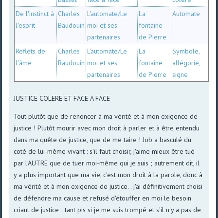
De l'instinct à
Charles
L'automate/Le
La
Automate
l'esprit
Baudouin
moi et ses
fontaine
partenaires
de Pierre
Reflets de
Charles
L'automate/Le
La
Symbole,
l'âme
Baudouin
moi et ses
fontaine
allégorie,
partenaires
de Pierre
signe
JUSTICE COLERE ET FACE A FACE
Tout plutôt que de renoncer à ma vérité et à mon exigence de
justice ! Plutôt mourir avec mon droit à parler et à être entendu
dans ma quête de justice, que de me taire ! Job a basculé du
coté de lui-même vivant : s'il faut choisir, j'aime mieux être tué
par l'AUTRE que de tuer moi-même qui je suis ; autrement dit, il
y a plus important que ma vie, c'est mon droit à la parole, donc à
ma vérité et à mon exigence de justice. . j'ai définitivement choisi
de défendre ma cause et refusé d'étouffer en moi le besoin
criant de justice ; tant pis si je me suis trompé et s'il n'y a pas de