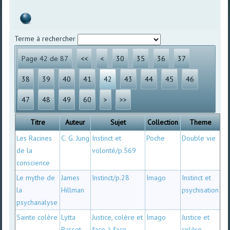
Terme à rechercher
Page 42 de 87
<<
<
30
35
36
37
38
39
40
41
42
43
44
45
46
47
48
49
60
>
>>
Titre
Auteur
Sujet
Collection
Theme
Les Racines
C. G. Jung
Instinct et
Poche
Double vie
de la
volonté/p.569
conscience
Le mythe de
James
Instinct/p.28
Imago
Instinct et
la
Hillman
psychisation
psychanalyse
Sainte colère
Lytta
Justice, colère et
Imago
Justice et
Basset
face à face
colère