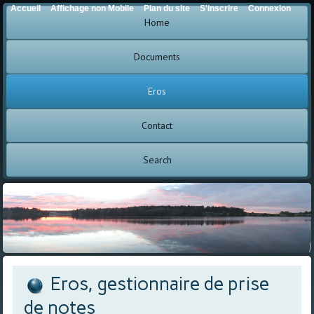
Accueil
Affichage non Mobile
Plan du site
S'inscrire
Connexion
Home
Documents
Eros
Contact
Search
Eros, gestionnaire de prise
de notes