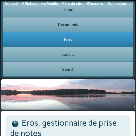
Accueil
Affichage non Mobile
Plan du site
S'inscrire
Connexion
Home
Documents
Eros
Contact
Search
Eros, gestionnaire de prise
de notes