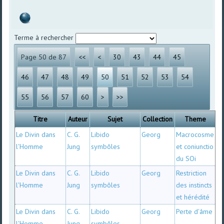
Terme à rechercher
Page 50 de 87
<<
<
30
43
44
45
46
47
48
49
50
51
52
53
54
55
56
57
60
>
>>
Titre
Auteur
Sujet
Collection
Theme
Le Divin dans
C. G.
Libido
Georg
Macrocosme
l'Homme
Jung
symbôles
et coniunctio
du SOi
Le Divin dans
C. G.
Libido
Georg
Restriction
l'Homme
Jung
symbôles
des instincts
et hérédité
Le Divin dans
C. G.
Libido
Georg
Perte d'âme
l'Homme
Jung
symbôles