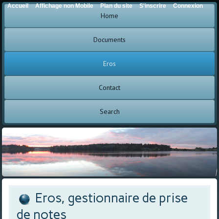
Accueil
Affichage non Mobile
Plan du site
S'inscrire
Connexion
Home
Documents
Eros
Contact
Search
Eros, gestionnaire de prise
de notes