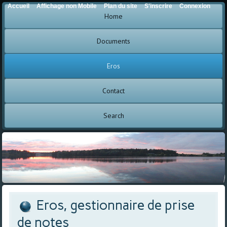
Accueil
Affichage non Mobile
Plan du site
S'inscrire
Connexion
Home
Documents
Eros
Contact
Search
Eros, gestionnaire de prise
de notes