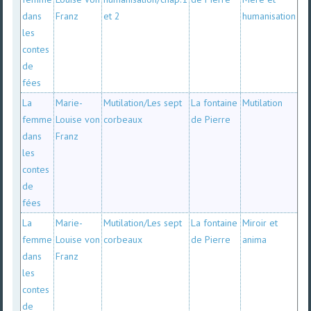
dans
Franz
et 2
humanisation
les
contes
de
fées
La
Marie-
Mutilation/Les sept
La fontaine
Mutilation
femme
Louise von
corbeaux
de Pierre
dans
Franz
les
contes
de
fées
La
Marie-
Mutilation/Les sept
La fontaine
Miroir et
femme
Louise von
corbeaux
de Pierre
anima
dans
Franz
les
contes
de