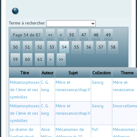
Terme à rechercher
Page 54 de 87
<<
<
30
47
48
49
50
51
52
53
54
55
56
57
58
59
60
61
>
>>
Titre
Auteur
Sujet
Collection
Theme
Métamorphoses
C. G.
Mère et
Georg
Mère et
de l'âme et ses
Jung
renaissance/chap.V
renaissance
symbôles
Métamorphoses
C. G.
Mère et
Georg
Ensorcellem
de l'âme et ses
Jung
renaissance/chap.V
symbôles
Le drame de
Alice
Mécanismes de
Puf
Mécanismes
l'enfant doué
Miller
défenses/p.23
défenses