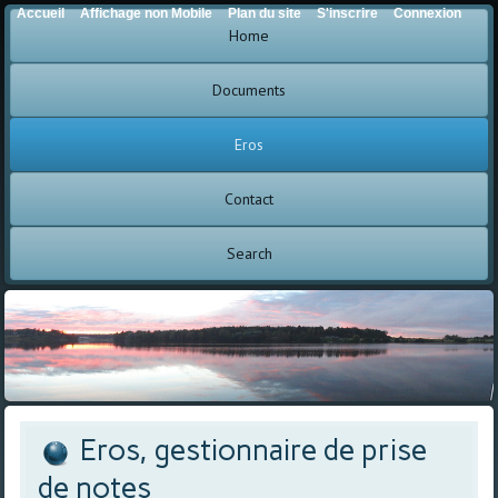
Accueil
Affichage non Mobile
Plan du site
S'inscrire
Connexion
Home
Documents
Eros
Contact
Search
Eros, gestionnaire de prise
de notes