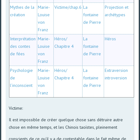
Mythes de la
Marie-
Victime/chap.6
La
Projection et
création
Louise
fontaine
archétypes
von
de Pierre
Franz
Interprétation
Marie-
Héros/
La
Héros
des contes
Louise
Chapitre 4
fontaine
de fées
von
de Pierre
Franz
Psychologie
Marie-
Héros/
La
Extraversion
de
Louise
Chapitre 4
fontaine
introversion
l'inconscient
von
de Pierre
Franz
Victime:
Il est impossible de créer quelque chose sans détruire autre
chose en même temps, et les Chinois taoïstes, pleinement
conscients de ce qu'il y a de contestable dans le fait même de