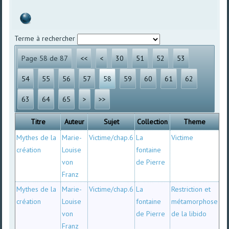
Terme à rechercher
Page 58 de 87
<<
<
30
51
52
53
54
55
56
57
58
59
60
61
62
63
64
65
>
>>
Titre
Auteur
Sujet
Collection
Theme
Mythes de la
Marie-
Victime/chap.6
La
Victime
création
Louise
fontaine
von
de Pierre
Franz
Mythes de la
Marie-
Victime/chap.6
La
Restriction et
création
Louise
fontaine
métamorphose
von
de Pierre
de la libido
Franz