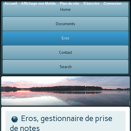
Accueil
Affichage non Mobile
Plan du site
S'inscrire
Connexion
Home
Documents
Eros
Contact
Search
Eros, gestionnaire de prise
de notes