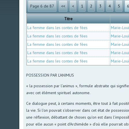
Page 6 de 87
<<
<
1
2
3
4
5
Titre
La femme dans les contes de fées
Marie-Lou
La femme dans les contes de fées
Marie-Lou
La femme dans les contes de fées
Marie-Lou
La femme dans les contes de fées
Marie-Lou
La femme dans les contes de fées
Marie-Lou
POSSESSION PAR L'ANIMUS
« la possession par l'animus », formule abstraite qui signif
avec cet élément spirituel autonome.
Ce dialogue peut, à certains moments, être tout à fait posit
la vie. Si l'on pouvait s'observer dans cet état de possessi
une réflexion, débattant de choses qu'on est dans l'impossib
pour elle aucun « point d'Archimède » d'où elle pourrait o