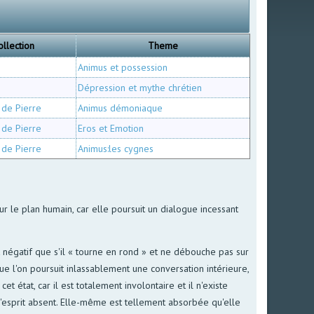
ollection
Theme
Animus et possession
Dépression et mythe chrétien
 de Pierre
Animus démoniaque
 de Pierre
Eros et Emotion
 de Pierre
Animus:les cygnes
ur le plan humain, car elle poursuit un dialogue incessant
st négatif que s'il « tourne en rond » et ne débouche pas sur
que l'on poursuit inlassablement une conversation intérieure,
 état, car il est totalement involontaire et il n'existe
'esprit absent. Elle-même est tellement absorbée qu'elle