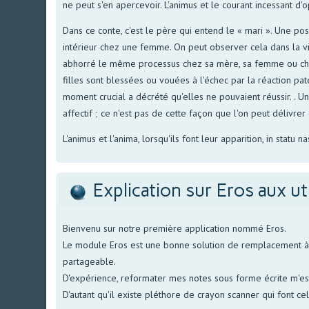
ne peut s'en apercevoir. L'animus et le courant incessant 
Dans ce conte, c'est le père qui entend le « mari ». Une po
intérieur chez une femme. On peut observer cela dans la vi
abhorré le même processus chez sa mère, sa femme ou chez d'
filles sont blessées ou vouées à l'échec par la réaction p
moment crucial a décrété qu'elles ne pouvaient réussir. . U
affectif ; ce n'est pas de cette façon que l'on peut délivre
L'animus et l'anima, lorsqu'ils font leur apparition, in statu n
Explication sur Eros aux ut
Bienvenu sur notre première application nommé Eros.
Le module Eros est une bonne solution de remplacement à no
partageable.
D'expérience, reformater mes notes sous forme écrite m'est 
D'autant qu'il existe pléthore de crayon scanner qui font ce