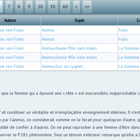
6
7
8
9
10
30
60
>
>>
Auteur
Sujet
C
ise von Franz
Animus
Folio
ise von Franz
Animus
Folio
ise von Franz
Animus/Jeune fille sans mains
La fontaine
ise von Franz
Animus/Jeune fille sans mains
La fontaine
ise von Franz
Animus/Les six cygnes
La fontaine
ie que la femme qui a épousé une « tête » est inaccessible, inapprochable s
if et constituer un véritable et irremplaçable enseignement intérieur. Il n'e
on par l'animus, on constaterait, comme on le ferait pour quelqu'un d'autre, 
ilité de confier à d'autres. On ne peut reprocher à une femme d'être dans cet
bserver le P.181 phénomène. Seul un témoin extérieur remarque qu'elle a l