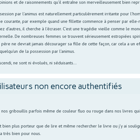
d'opinions et de raisonnements qu'il entraîne son merveilleusement bien re
ssession par l'animus est naturellement particulièrement irritante pour l'h
e courante, par exemple quand une fillette commence à penser par elle-mê
autres, il cherche à l'écraser. C'est une tragédie vieille comme le monde,
aternelle. De nombreuses femmes se trouvent sérieusement estropiées spiri
n père ne devrait jamais décourager sa fille de cette façon, car cela a un 
r quelqu'un de la possession par l'animus.
ascendi, ne sont ni évolués, ni séduisants...
ilisateurs non encore authentifiés
s gribouillis parfois même de couleur fluo ou rouge dans nos livres qui p
bien plus porteur que de lire et même rechercher le livre ou j'y ai soulign
la très bien pour nous.