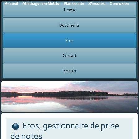
Accueil
Affichage non Mobile
Plan du site
S'inscrire
Connexion
Home
Documents
Eros
Contact
Search
Eros, gestionnaire de prise
de notes