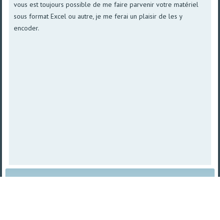
vous est toujours possible de me faire parvenir votre matériel
sous format Excel ou autre, je me ferai un plaisir de les y
encoder.
Plan du site
|
Vue imprimable
| © 2008 - 2026
TetraSys |
Propulsé par norpa NET