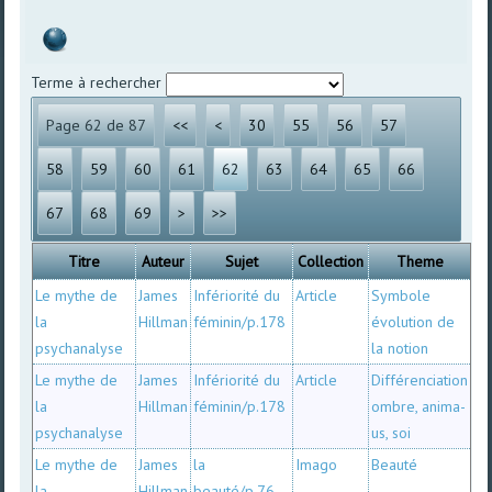
Terme à rechercher
Page 62 de 87
<<
<
30
55
56
57
58
59
60
61
62
63
64
65
66
67
68
69
>
>>
Titre
Auteur
Sujet
Collection
Theme
Le mythe de
James
Infériorité du
Article
Symbole
la
Hillman
féminin/p.178
évolution de
psychanalyse
la notion
Le mythe de
James
Infériorité du
Article
Différenciation
la
Hillman
féminin/p.178
ombre, anima-
psychanalyse
us, soi
Le mythe de
James
la
Imago
Beauté
la
Hillman
beauté/p.76