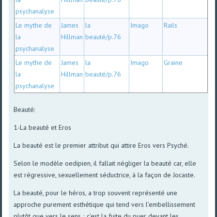
psychanalyse
Le mythe de
James
la
Imago
Rails
la
Hillman
beauté/p.76
psychanalyse
Le mythe de
James
la
Imago
Graine
la
Hillman
beauté/p.76
psychanalyse
Beauté:
1-La beauté et Eros
La beauté est le premier attribut qui attire Eros vers Psyché.
Selon le modèle oedipien, il fallait négliger la beauté car, elle
est régressive, sexuellement séductrice, à la façon de Jocaste.
La beauté, pour le héros, a trop souvent représenté une
approche purement esthétique qui tend vers l'embellissement
plutôt que vers le sens ; c'est la fuite du puer devant les