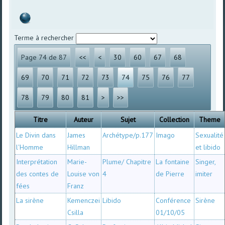
Terme à rechercher
Page 74 de 87
<<
<
30
60
67
68
69
70
71
72
73
74
75
76
77
78
79
80
81
>
>>
Titre
Auteur
Sujet
Collection
Theme
Le Divin dans
James
Archétype/p.177
Imago
Sexualité
l'Homme
Hillman
et libido
Interprétation
Marie-
Plume/ Chapitre
La fontaine
Singer,
des contes de
Louise von
4
de Pierre
imiter
fées
Franz
La sirène
Kemenczei
Libido
Conférence
Sirène
Csilla
01/10/05