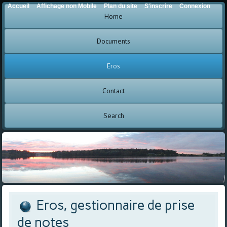
Accueil
Affichage non Mobile
Plan du site
S'inscrire
Connexion
Home
Documents
Eros
Contact
Search
Eros, gestionnaire de prise
de notes