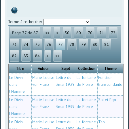
Terme à rechercher
Page 77 de 87
<<
<
30
60
70
71
72
73
74
75
76
77
78
79
80
81
82
83
84
>
>>
Titre
Auteur
Sujet
Collection
Theme
Le Divin
Marie-Louise
Lettre du
La fontaine
Fonction
dans
von Franz
3mai 1939
de Pierre
transcendante
l'Homme
Le Divin
Marie-Louise
Lettre du
La fontaine
Soi et Ego
dans
von Franz
3mai 1939
de Pierre
l'Homme
Le Divin
Marie-Louise
Lettre du
La fontaine
Tao
dans
von Franz
3mai 1939
de Pierre