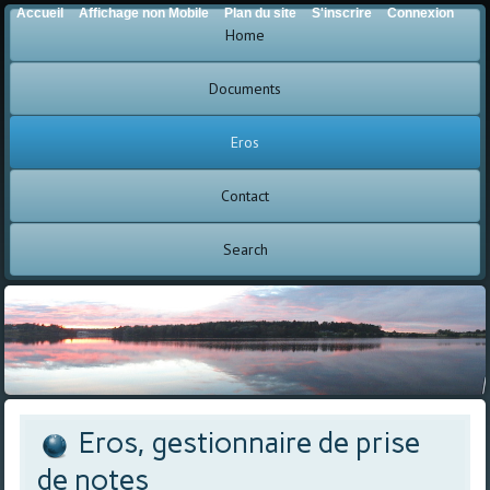
Accueil
Affichage non Mobile
Plan du site
S'inscrire
Connexion
Home
Documents
Eros
Contact
Search
Eros, gestionnaire de prise
de notes