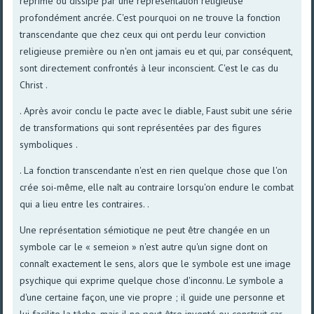
réprimé ou dissipé par une représentation religieuse
profondément ancrée. C'est pourquoi on ne trouve la fonction
transcendante que chez ceux qui ont perdu leur conviction
religieuse première ou n'en ont jamais eu et qui, par conséquent,
sont directement confrontés à leur inconscient. C'est le cas du
Christ .
. Après avoir conclu le pacte avec le diable, Faust subit une série
de transformations qui sont représentées par des figures
symboliques .
. La fonction transcendante n'est en rien quelque chose que l'on
crée soi-même, elle naît au contraire lorsqu'on endure le combat
qui a lieu entre les contraires. .
Une représentation sémiotique ne peut être changée en un
symbole car le « semeion » n'est autre qu'un signe dont on
connaît exactement le sens, alors que le symbole est une image
psychique qui exprime quelque chose d'inconnu. Le symbole a
d'une certaine façon, une vie propre ; il guide une personne et
lui facilite la tâche, mais il ne peut être inventé ou construit car