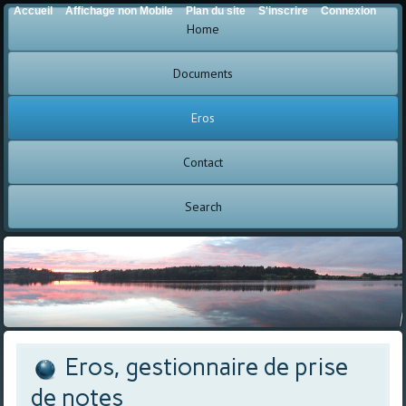
Accueil
Affichage non Mobile
Plan du site
S'inscrire
Connexion
Home
Documents
Eros
Contact
Search
Eros, gestionnaire de prise
de notes