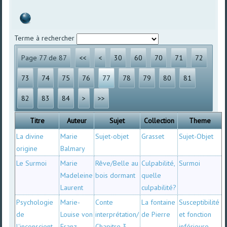
Terme à rechercher
Page 77 de 87
<<
<
30
60
70
71
72
73
74
75
76
77
78
79
80
81
82
83
84
>
>>
Titre
Auteur
Sujet
Collection
Theme
La divine
Marie
Sujet-objet
Grasset
Sujet-Objet
origine
Balmary
Le Surmoi
Marie
Rêve/Belle au
Culpabilité,
Surmoi
Madeleine
bois dormant
quelle
Laurent
culpabilité?
Psychologie
Marie-
Conte
La fontaine
Susceptibilité
de
Louise von
interprétation/
de Pierre
et fonction
l'inconscient
Franz
Chapitre 3
inférieure