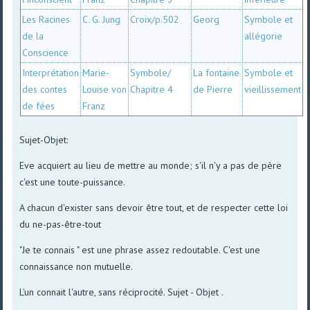
Les Racines
C. G. Jung
Croix/p.502
Georg
Symbole et
de la
allégorie
Conscience
Interprétation
Marie-
Symbole/
La fontaine
Symbole et
des contes
Louise von
Chapitre 4
de Pierre
vieillissement
de fées
Franz
Sujet-Objet:
Eve acquiert au lieu de mettre au monde; s'il n'y a pas de père
c'est une toute-puissance.
A chacun d'exister sans devoir être tout, et de respecter cette loi
du ne-pas-être-tout
"Je te connais " est une phrase assez redoutable. C'est une
connaissance non mutuelle.
L'un connait l'autre, sans réciprocité. Sujet - Objet .