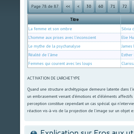
Page 78 de 87
<<
<
30
60
71
72
Titre
La femme et son ombre
Silvia 
L'homme aux prises avec l'inconscient
Elie H
Le mythe de la psychanalyse
James 
Réalité de l'âme
Esther
Femmes qui courent avec les loups
Clariss
ACTIVATION DE L'ARCHETYPE
Quand une structure archétypique demeure latente dans l'in
un embrasement venant d'émotions et d'éléments affectifs v
perception constitue cependant un cas spécial qui n'interv
réaction vis-à-vis de la projection de l'image sur un objet 
Explication sur Eros aux ut