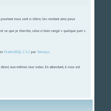
ourtant nous sont si chère, les rendant ainsi peux
é ce que je cherche, celui-ci bien rangé « quelque part ».
ées
FirebirdSQL 2.5.2
par
Tetrasys
.
le désir) eux-mêmes leur notes. En attendant, il vous est