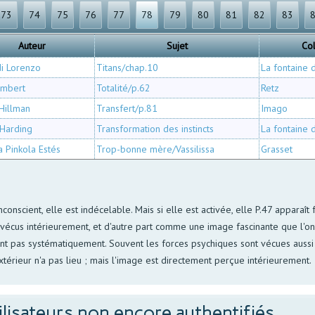
73
74
75
76
77
78
79
80
81
82
83
Auteur
Sujet
Col
di Lorenzo
Titans/chap.10
La fontaine 
umbert
Totalité/p.62
Retz
Hillman
Transfert/p.81
Imago
 Harding
Transformation des instincts
La fontaine 
a Pinkola Estés
Trop-bonne mère/Vassilissa
Grasset
conscient, elle est indécelable. Mais si elle est activée, elle P.47 appar
écus intérieurement, et d'autre part comme une image fascinante que l'on 
ient pas systématiquement. Souvent les forces psychiques sont vécues auss
extérieur n'a pas lieu ; mais l'image est directement perçue intérieurement.
ilisateurs non encore authentifiés