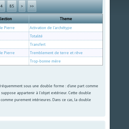
84
85
>
>>
lection
Theme
de Pierre
Activation de l'archétype
Totalité
Transfert
de Pierre
Tremblement de terre et rêve
Trop-bonne mère
aît fréquemment sous une double forme : d'une part comme
suppose appartenir à l'objet extérieur. Cette double
i comme purement intérieures. Dans ce cas, la double