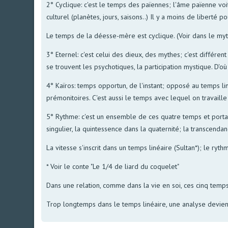
2° Cyclique: c'est le temps des païennes; l'âme païenne voi
culturel (planètes, jours, saisons..) Il y a moins de liberté p
Le temps de la déesse-mère est cyclique. (Voir dans le myth
3° Eternel: c'est celui des dieux, des mythes; c'est différen
se trouvent les psychotiques, la participation mystique. D'où
4° Kaïros: temps opportun, de l'instant; opposé au temps lin
prémonitoires. C'est aussi le temps avec lequel on travaille
5° Rythme: c'est un ensemble de ces quatre temps et portan
singulier, la quintessence dans la quaternité; la transcenda
La vitesse s'inscrit dans un temps linéaire (Sultan*); le rythm
* Voir le conte "Le 1/4 de liard du coquelet"
Dans une relation, comme dans la vie en soi, ces cinq temps 
Trop longtemps dans le temps linéaire, une analyse devient