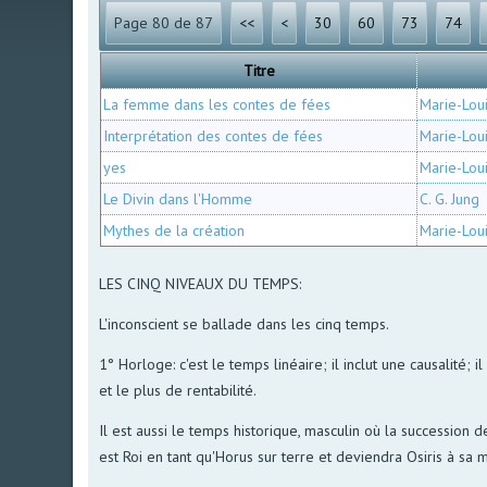
Page 80 de 87
<<
<
30
60
73
74
Titre
La femme dans les contes de fées
Marie-Lou
Interprétation des contes de fées
Marie-Lou
yes
Marie-Lou
Le Divin dans l'Homme
C. G. Jung
Mythes de la création
Marie-Lou
LES CINQ NIVEAUX DU TEMPS:
L'inconscient se ballade dans les cinq temps.
1° Horloge: c'est le temps linéaire; il inclut une causalité; i
et le plus de rentabilité.
Il est aussi le temps historique, masculin où la succession 
est Roi en tant qu'Horus sur terre et deviendra Osiris à sa m