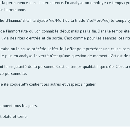
t la permanence dans l'intermittence. En analyse on employe ce temps cycli
our la personne.
e d'Inanna/Ishtar, la dyade Vie/Mort ou la triade Vie/Mort/Vie) le temps cy
t de l'immortalité où l'on connait le début mais pas la fin. Dans le temps éte
 il y a des rites d'entrée et de sortie. C'est comme pour les séances, ces rit
éaire où la cause précède l'effet. Ici, l'effet peut précéder une cause, co
 le plus en analyse: la vérité n'est qu'une question de moment; l'Art est de
t la singularité de la personne. C'est un temps qualitatif, qui crée. C'es
nce personnelle.
e (le coquelet*) contient les autres et l'aspect singulier.
jouent tous les jours.
 plate et terne.