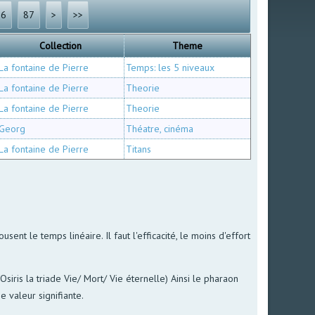
86
87
>
>>
Collection
Theme
La fontaine de Pierre
Temps: les 5 niveaux
La fontaine de Pierre
Theorie
La fontaine de Pierre
Theorie
Georg
Théatre, cinéma
La fontaine de Pierre
Titans
usent le temps linéaire. Il faut l'efficacité, le moins d'effort
siris la triade Vie/ Mort/ Vie éternelle) Ainsi le pharaon
e valeur signifiante.