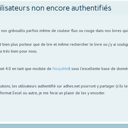
ilisateurs non encore authentifiés
s gribouillis parfois même de couleur fluo ou rouge dans nos livres qui p
bien plus porteur que de lire et même rechercher le livre ou j'y ai soulign
la très bien pour nous.
net 4.0 en tant que module de
NorpaNet
l sous l'excellente base de donn
utions, les utilisateurs authentifié sur adhes.net pourront y partager (s'ils 
ormat Excel ou autre, je me ferai un plaisir de les y encoder.