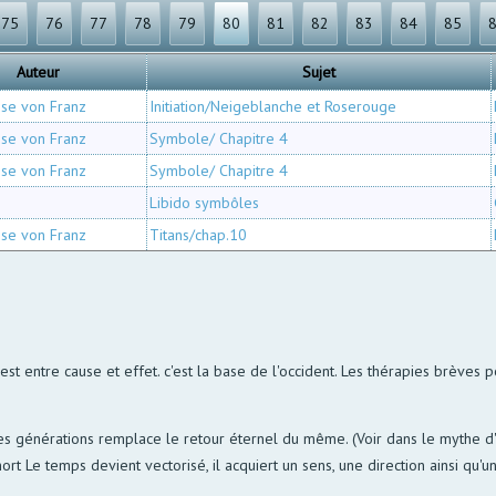
75
76
77
78
79
80
81
82
83
84
85
Auteur
Sujet
ise von Franz
Initiation/Neigeblanche et Roserouge
ise von Franz
Symbole/ Chapitre 4
ise von Franz
Symbole/ Chapitre 4
Libido symbôles
ise von Franz
Titans/chap.10
l est entre cause et effet. c'est la base de l'occident. Les thérapies brèves po
des générations remplace le retour éternel du même. (Voir dans le mythe d'O
ort Le temps devient vectorisé, il acquiert un sens, une direction ainsi qu'un