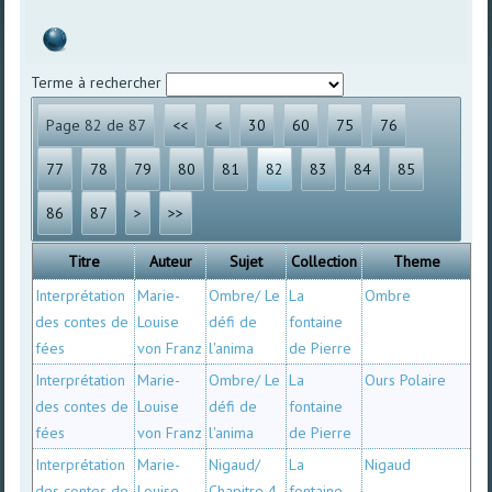
Terme à rechercher
Page 82 de 87
<<
<
30
60
75
76
77
78
79
80
81
82
83
84
85
86
87
>
>>
Titre
Auteur
Sujet
Collection
Theme
Interprétation
Marie-
Ombre/ Le
La
Ombre
des contes de
Louise
défi de
fontaine
fées
von Franz
l'anima
de Pierre
Interprétation
Marie-
Ombre/ Le
La
Ours Polaire
des contes de
Louise
défi de
fontaine
fées
von Franz
l'anima
de Pierre
Interprétation
Marie-
Nigaud/
La
Nigaud
des contes de
Louise
Chapitre 4
fontaine