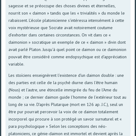
sagesse et se préoccupe des choses divines et éternelles,
nourrit son « daimon » tandis que les « trivialités » du monde le
rabaissent. L'école platonicienne s'intéressa intensément à cette
voix mystérieuse que Socrate avait notoirement coutume
d'exhorter dans certaines circonstances. On vit dans ce «
daimonion » socratique un exemple de ce « daimon » divin dont
avait parlé Platon. Jusqu'à quel point ce daimon ou ce daimonion
pouvait être considéré comme endopsychique est d'appréciation
variable.
Les stoïciens enseignèrent l'existence d'un daimon double : une
des parties est celle de la psyché diurne dans l'être humain
(Nous) et l'autre, une étincelle immigrée du feu de l'Ame du
monde ; ce dernier daimon guide l'homme de l'extérieur tout au
long de sa vie. D'après Plutarque (mort en 126 ap. J.C.), seul un
être pur pourrait percevoir la voix de ce daimon totalement
incorporel qui procure à son protégé un savoir surnaturel et «
para psychologique » Selon les conceptions des néo-
platoniciens, ce génie-daimon est immortel et devient après la