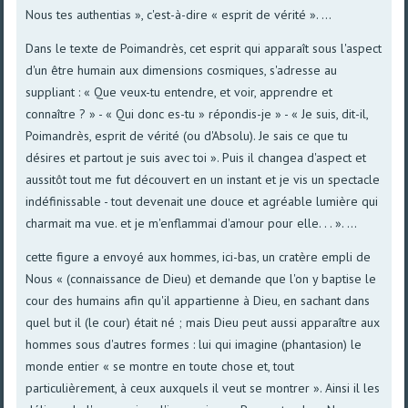
Nous tes authentias », c'est-à-dire « esprit de vérité ». ...
Dans le texte de Poimandrès, cet esprit qui apparaît sous l'aspect
d'un être humain aux dimensions cosmiques, s'adresse au
suppliant : « Que veux-tu entendre, et voir, apprendre et
connaître ? » - « Qui donc es-tu » répondis-je » - « Je suis, dit-il,
Poimandrès, esprit de vérité (ou d'Absolu). Je sais ce que tu
désires et partout je suis avec toi ». Puis il changea d'aspect et
aussitôt tout me fut découvert en un instant et je vis un spectacle
indéfinissable - tout devenait une douce et agréable lumière qui
charmait ma vue. et je m'enflammai d'amour pour elle. . . ». ...
cette figure a envoyé aux hommes, ici-bas, un cratère empli de
Nous « (connaissance de Dieu) et demande que l'on y baptise le
cour des humains afin qu'il appartienne à Dieu, en sachant dans
quel but il (le cour) était né ; mais Dieu peut aussi apparaître aux
hommes sous d'autres formes : lui qui imagine (phantasion) le
monde entier « se montre en toute chose et, tout
particulièrement, à ceux auxquels il veut se montrer ». Ainsi il les