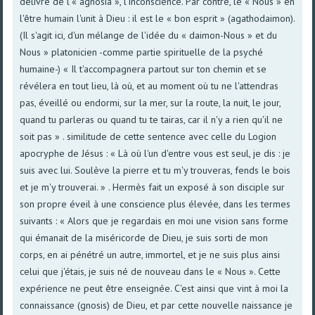
délivre de l'« agnosia », l'inconscience. Par contre, le « Nous » en
l'être humain l'unit à Dieu : il est le « bon esprit » (agathodaimon).
(Il s'agit ici, d'un mélange de l'idée du « daimon-Nous » et du
Nous » platonicien -comme partie spirituelle de la psyché
humaine-) « Il t'accompagnera partout sur ton chemin et se
révélera en tout lieu, là où, et au moment où tu ne l'attendras
pas, éveillé ou endormi, sur la mer, sur la route, la nuit, le jour,
quand tu parleras ou quand tu te tairas, car il n'y a rien qu'il ne
soit pas » . similitude de cette sentence avec celle du Logion
apocryphe de Jésus : « Là où l'un d'entre vous est seul, je dis : je
suis avec lui. Soulève la pierre et tu m'y trouveras, fends le bois
et je m'y trouverai. » . Hermès fait un exposé à son disciple sur
son propre éveil à une conscience plus élevée, dans les termes
suivants : « Alors que je regardais en moi une vision sans forme
qui émanait de la miséricorde de Dieu, je suis sorti de mon
corps, en ai pénétré un autre, immortel, et je ne suis plus ainsi
celui que j'étais, je suis né de nouveau dans le « Nous ». Cette
expérience ne peut être enseignée. C'est ainsi que vint à moi la
connaissance (gnosis) de Dieu, et par cette nouvelle naissance je