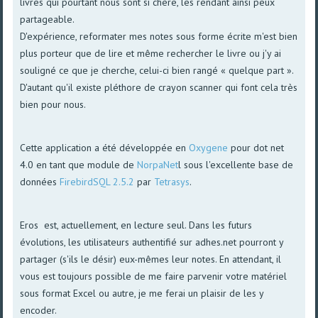
livres qui pourtant nous sont si chère, les rendant ainsi peux
partageable.
D'expérience, reformater mes notes sous forme écrite m'est bien
plus porteur que de lire et même rechercher le livre ou j'y ai
souligné ce que je cherche, celui-ci bien rangé « quelque part ».
D'autant qu'il existe pléthore de crayon scanner qui font cela très
bien pour nous.
Cette application a été développée en
Oxygene
pour dot net
4.0 en tant que module de
NorpaNet
l sous l'excellente base de
données
FirebirdSQL 2.5.2
par
Tetrasys
.
Eros est, actuellement, en lecture seul. Dans les futurs
évolutions, les utilisateurs authentifié sur adhes.net pourront y
partager (s'ils le désir) eux-mêmes leur notes. En attendant, il
vous est toujours possible de me faire parvenir votre matériel
sous format Excel ou autre, je me ferai un plaisir de les y
encoder.