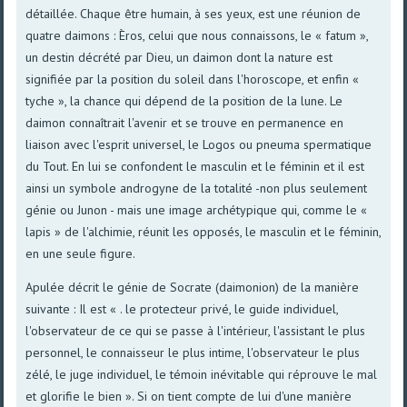
détaillée. Chaque être humain, à ses yeux, est une réunion de
quatre daimons : Èros, celui que nous connaissons, le « fatum »,
un destin décrété par Dieu, un daimon dont la nature est
signifiée par la position du soleil dans l'horoscope, et enfin «
tyche », la chance qui dépend de la position de la lune. Le
daimon connaîtrait l'avenir et se trouve en permanence en
liaison avec l'esprit universel, le Logos ou pneuma spermatique
du Tout. En lui se confondent le masculin et le féminin et il est
ainsi un symbole androgyne de la totalité -non plus seulement
génie ou Junon - mais une image archétypique qui, comme le «
lapis » de l'alchimie, réunit les opposés, le masculin et le féminin,
en une seule figure.
Apulée décrit le génie de Socrate (daimonion) de la manière
suivante : Il est « . le protecteur privé, le guide individuel,
l'observateur de ce qui se passe à l'intérieur, l'assistant le plus
personnel, le connaisseur le plus intime, l'observateur le plus
zélé, le juge individuel, le témoin inévitable qui réprouve le mal
et glorifie le bien ». Si on tient compte de lui d'une manière