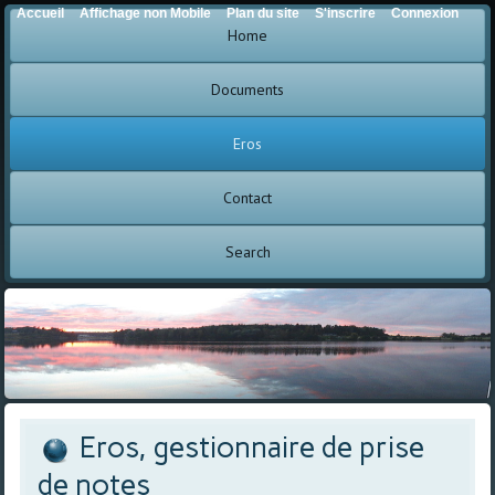
Accueil
Affichage non Mobile
Plan du site
S'inscrire
Connexion
Home
Documents
Eros
Contact
Search
Eros, gestionnaire de prise
de notes