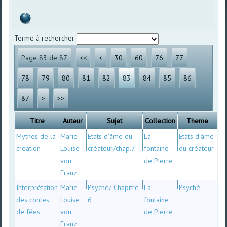
Terme à rechercher
Page 83 de 87
<<
<
30
60
76
77
78
79
80
81
82
83
84
85
86
87
>
>>
Titre
Auteur
Sujet
Collection
Theme
Mythes de la
Marie-
Etats d'âme du
La
Etats d'âme
création
Louise
créateur/chap.7
fontaine
du créateur
von
de Pierre
Franz
Interprétation
Marie-
Psyché/ Chapitre
La
Psyché
des contes
Louise
6
fontaine
de fées
von
de Pierre
Franz