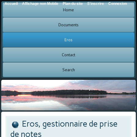
Accueil
Affichage non Mobile
Plan du site
S'inscrire
Connexion
Home
Documents
Eros
Contact
Search
Eros, gestionnaire de prise
de notes