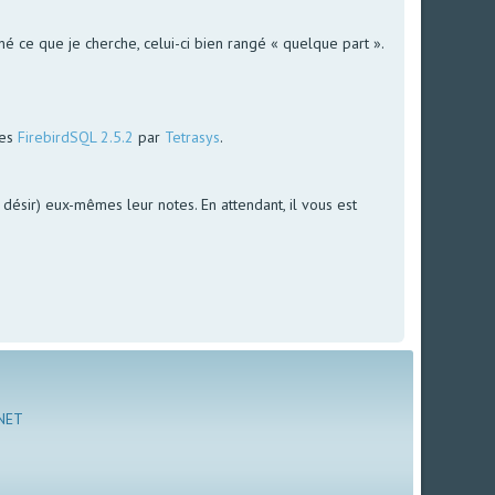
é ce que je cherche, celui-ci bien rangé « quelque part ».
ées
FirebirdSQL 2.5.2
par
Tetrasys
.
le désir) eux-mêmes leur notes. En attendant, il vous est
 NET