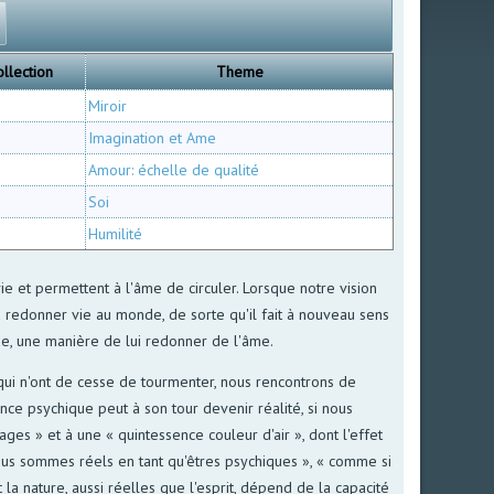
ollection
Theme
Miroir
Imagination et Ame
Amour: échelle de qualité
Soi
Humilité
e et permettent à l'âme de circuler. Lorsque notre vision
 redonner vie au monde, de sorte qu'il fait à nouveau sens
de, une manière de lui redonner de l'âme.
 qui n'ont de cesse de tourmenter, nous rencontrons de
stence psychique peut à son tour devenir réalité, si nous
ages » et à une « quintessence couleur d'air », dont l'effet
e nous sommes réels en tant qu'êtres psychiques », « comme si
la nature, aussi réelles que l'esprit, dépend de la capacité