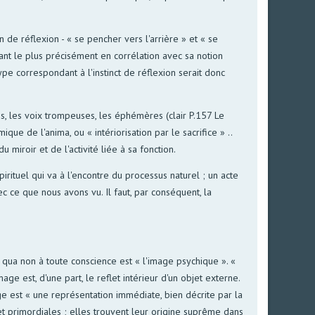
ion de réflexion - « se pencher vers l'arrière » et « se
ant le plus précisément en corrélation avec sa notion
type correspondant à l'instinct de réflexion serait donc
 les voix trompeuses, les éphémères (clair P.157 Le
que de l'anima, ou « intériorisation par le sacrifice » ..
 miroir et de l'activité liée à sa fonction.
pirituel qui va à l'encontre du processus naturel ; un acte
 ce que nous avons vu. Il faut, par conséquent, la
 qua non à toute conscience est « l'image psychique ». «
mage est, d'une part, le reflet intérieur d'un objet externe.
age est « une représentation immédiate, bien décrite par la
 et primordiales ; elles trouvent leur origine suprême dans