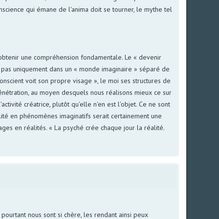
onscience qui émane de l'anima doit se tourner, le mythe tel
d'obtenir une compréhension fondamentale. Le « devenir
non pas uniquement dans un « monde imaginaire » séparé de
nconscient voit son propre visage », le moi ses structures de
énétration, au moyen desquels nous réalisons mieux ce sur
ctivité créatrice, plutôt qu'elle n'en est l'objet. Ce ne sont
éalité en phénomènes imaginatifs serait certainement une
ages en réalités. « La psyché crée chaque jour la réalité.
ourtant nous sont si chère, les rendant ainsi peux