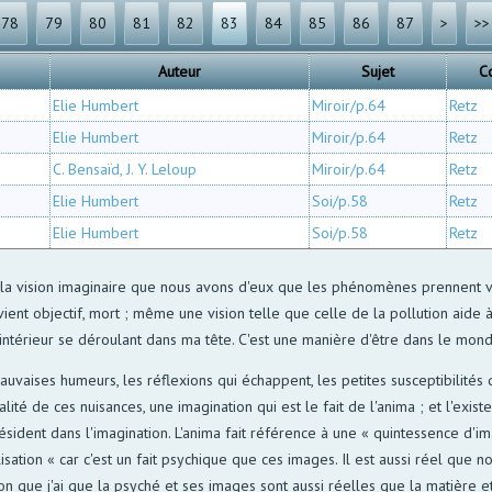
78
79
80
81
82
83
84
85
86
87
>
>>
Auteur
Sujet
C
Elie Humbert
Miroir/p.64
Retz
Elie Humbert
Miroir/p.64
Retz
C. Bensaïd, J. Y. Leloup
Miroir/p.64
Retz
Elie Humbert
Soi/p.58
Retz
Elie Humbert
Soi/p.58
Retz
e la vision imaginaire que nous avons d'eux que les phénomènes prennent vi
nt objectif, mort ; même une vision telle que celle de la pollution aide à
 intérieur se déroulant dans ma tête. C'est une manière d'être dans le mon
uvaises humeurs, les réflexions qui échappent, les petites susceptibilités
analité de ces nuisances, une imagination qui est le fait de l'anima ; et l'exi
ésident dans l'imagination. L'anima fait référence à une « quintessence d'im
éalisation « car c'est un fait psychique que ces images. Il est aussi réel qu
 que j'ai que la psyché et ses images sont aussi réelles que la matière et 