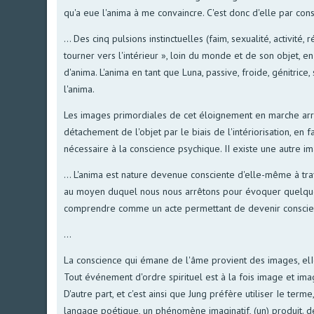
qu'a eue l'anima à me convaincre. C'est donc d'elle par co
... Des cinq pulsions instinctuelles (faim, sexualité, activité
tourner vers l'intérieur », loin du monde et de son objet,
d'anima. L'anima en tant que Luna, passive, froide, génitrice,
l'anima.
Les images primordiales de cet éloignement en marche arr
détachement de l'objet par le biais de l'intériorisation, en 
nécessaire à la conscience psychique. II existe une autre ima
... L'anima est nature devenue consciente d'elle-même à trave
au moyen duquel nous nous arrêtons pour évoquer quelque ch
comprendre comme un acte permettant de devenir conscien
...
La conscience qui émane de l'âme provient des images, elIe
Tout événement d'ordre spirituel est à la fois image et imagina
D'autre part, et c'est ainsi que Jung préfère utiliser Ie te
langage poétique, un phénomène imaginatif, (un) produit. de