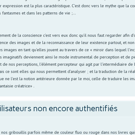
r expression est la plus caractéristique. C'est donc vers le mythe que la c
fantasmes et dans les patterns de vie ;...
ement de la conscience c'est vers eux donc qu'il nous faut regarder afin 
science des images et de la reconnaissance de leur existence partout, et 
 ces images en tant qu'elles jouent au travers de ce « miroir dans lequel l'i
s imaginatifs deviennent ainsi le mode instrumental de perception et de p
et de nos perceptions, l'élément percepteur qui agit par l'intermédiaire de l'a
is ce sont elles qui nous permettent d'analyser ; et la traduction de la r
ue ne l'est la notion antérieure donnée par le moi, celle de traduire les im
ntaisie créatrice» .
ilisateurs non encore authentifiés
s gribouillis parfois même de couleur fluo ou rouge dans nos livres qui p