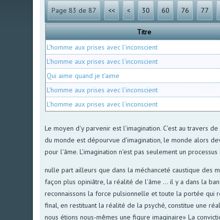
Page 83 de 87
<<
<
30
60
76
77
Titre
L'homme aux prises avec l'inconscient
L'homme aux prises avec l'inconscient
Qui aime quand je t'aime
L'homme aux prises avec l'inconscient
L'homme aux prises avec l'inconscient
Le moyen d'y parvenir est l'imagination. C'est au travers d
du monde est dépourvue d'imagination, le monde alors devie
pour l'âme. L'imagination n'est pas seulement un processus
nulle part ailleurs que dans la méchanceté caustique des ma
façon plus opiniâtre, la réalité de l'âme ... il y a dans la b
reconnaissons la force pulsionnelle et toute la portée qui r
final, en restituant la réalité de la psyché, constitue une r
nous étions nous-mêmes une figure imaginaire» La conviction