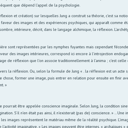
nséquent que dépend l'appel de la psychologie.
, réflexion et création) sur lesquelles Jung a construit sa théorie, c'est sa not
 en faveur des images et des expériences psychiques, qui apparaît comme ét
 sombre, intérieure, décrit, dans le langage alchimique, la réflexion. L'arché
ière sont représentées par les nymphes fuyantes mais cependant fécondes,
faveur des images intérieures, correspond ici encore à l'introjection endogami
ge de réflexion que l'on associe traditionnellement à l'anima ; c'est celle du
rs la réflexion. Ou, selon la formule de Jung « . la réfIexion est un acte s
ose, former une image, puis entrer en relation pour ensuite en finir avec
t. »
 pourrait être appelée conscience imaginale. Selon Jung, la condition sine
tion. S'il n'en était pas ainsi, il n'existerait (pas de) conscience. » .. Une i
rme, les images représentent le matériau même de la réalité psychique. L'im
 l'activité imaginative. » Les images peuvent être internes, « archaïques »