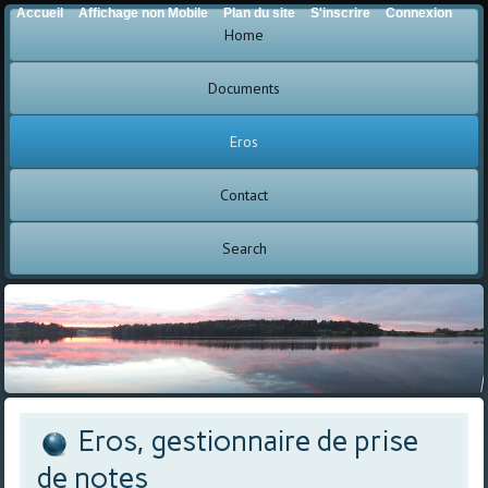
Accueil
Affichage non Mobile
Plan du site
S'inscrire
Connexion
Home
Documents
Eros
Contact
Search
Eros, gestionnaire de prise
de notes