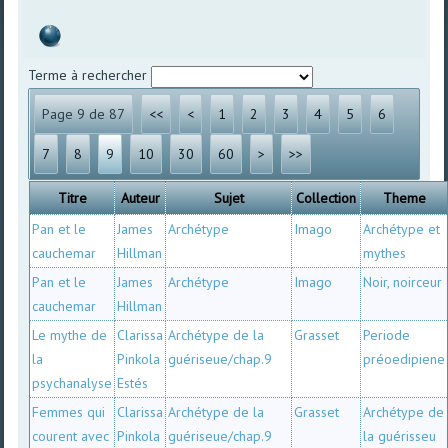
Terme à rechercher
Page 9 de 87
<<
<
1
2
3
4
5
6
7
8
9
10
30
60
>
>>
Titre
Auteur
Sujet
Collection
Theme
Pan et le
James
Archétype
Imago
Archétype et
cauchemar
Hillman
mythes
Pan et le
James
Archétype
Imago
Noir, noirceur
cauchemar
Hillman
Le mythe de
Clarissa
Archétype de la
Grasset
Periode
la
Pinkola
guériseue/chap.9
préoedipiene
psychanalyse
Estés
Femmes qui
Clarissa
Archétype de la
Grasset
Archétype de
courent avec
Pinkola
guériseue/chap.9
la guérisseu