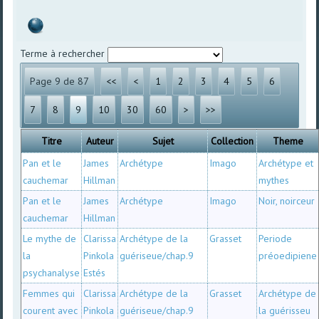
Terme à rechercher
Page 9 de 87
<<
<
1
2
3
4
5
6
7
8
9
10
30
60
>
>>
Titre
Auteur
Sujet
Collection
Theme
Pan et le
James
Archétype
Imago
Archétype et
cauchemar
Hillman
mythes
Pan et le
James
Archétype
Imago
Noir, noirceur
cauchemar
Hillman
Le mythe de
Clarissa
Archétype de la
Grasset
Periode
la
Pinkola
guériseue/chap.9
préoedipiene
psychanalyse
Estés
Femmes qui
Clarissa
Archétype de la
Grasset
Archétype de
courent avec
Pinkola
guériseue/chap.9
la guérisseu