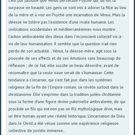
c'est par jalousie que Vénus persécute Psyché qui, dit-on, la
surpasse en beauté. Les gens se sont mis à adorer la fille au lieu
de la mère et à voir en Psyché une incarnation de Vénus. Mais la
déesse ne tolère pas l'existence d'une rivale humaine. Les
civilisations occidentales et méditerranéennes nous montre .
l'action ambivalente des dieux dans l'inconscient collectif vis-à-
vis de leur humanisation. Il semble que la question n'ait rien
perdu de son actualité. . Vénus, la déesse-mère, agit sous la
poussée de ses affects et de ses émotions sans beaucoup de
réflexion ; de ce fait, elle suscite un beau désordre, avant de
reconnaître que la seule issue serait de s'humaniser. Cette
tendance à s'incarner, qui s'est fait jour dans les systèmes
religieux de la fin de l'Empire romain, se révèle surtout dans le
christianisme. Elle s'exprime dans la tradition judéo-chrétienne
sous la forme d'une figure divine paternelle ambivalente, de qui
procède un fils qui est non pas un fils mythologique divin, mais
un être humain ayant une réalité historique. L'incarnation de Dieu
dans le Christ a été vécue comme une expérience religieuse
collective de portée immense. .