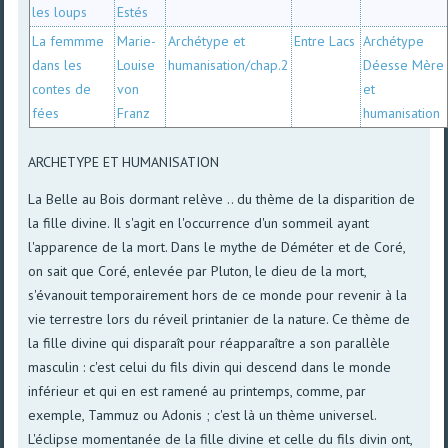
les loups
Estés
La femmme
Marie-
Archétype et
Entre Lacs
Archétype
dans les
Louise
humanisation/chap.2
Déesse Mère
contes de
von
et
fées
Franz
humanisation
ARCHETYPE ET HUMANISATION
La Belle au Bois dormant relève .. du thème de la disparition de
la fille divine. Il s'agit en l'occurrence d'un sommeil ayant
l'apparence de la mort. Dans le mythe de Déméter et de Coré,
on sait que Coré, enlevée par Pluton, le dieu de la mort,
s'évanouit temporairement hors de ce monde pour revenir à la
vie terrestre lors du réveil printanier de la nature. Ce thème de
la fille divine qui disparaît pour réapparaître a son parallèle
masculin : c'est celui du fils divin qui descend dans le monde
inférieur et qui en est ramené au printemps, comme, par
exemple, Tammuz ou Adonis ; c'est là un thème universel.
L'éclipse momentanée de la fille divine et celle du fils divin ont,