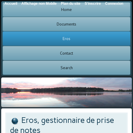
Accueil
Affichage non Mobile
Plan du site
S'inscrire
Connexion
Home
Documents
Eros
Contact
Search
Eros, gestionnaire de prise
de notes